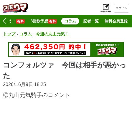
ログイン
初
マジ買う！
3指数予想
コラム
記者一覧
無料会員登録
有料
有料
トップ
コラム
今週の丸山元気！
コンフォルツァ 今回は相手が悪かっ
た
2026年6月9日 18:25
◎丸山元気騎手のコメント