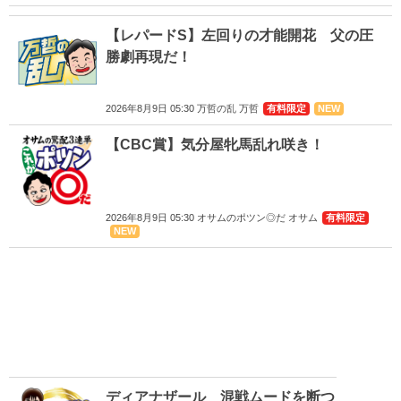
【レパードS】左回りの才能開花 父の圧
勝劇再現だ！
2026年8月9日 05:30 万哲の乱 万哲
有料限定
NEW
【CBC賞】気分屋牝馬乱れ咲き！
2026年8月9日 05:30 オサムのポツン◎だ オサム
有料限定
NEW
ディアナザール 混戦ムードを断つ