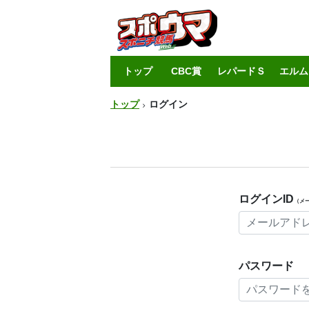
トップ
CBC賞
レパードＳ
エルム
トップ
ログイン
ログインID
（メ
パスワード