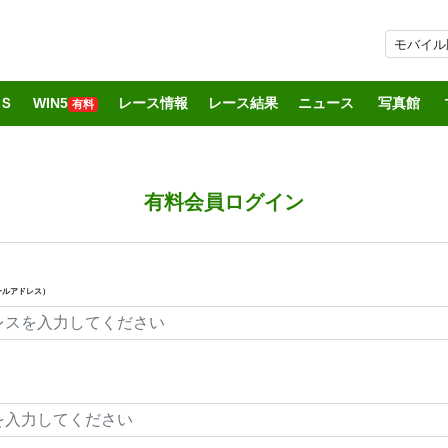
モバイル
Ｓ
WIN5
レース情報
レース結果
ニュース
写真館
有料
有料会員ログイン
ールアドレス）