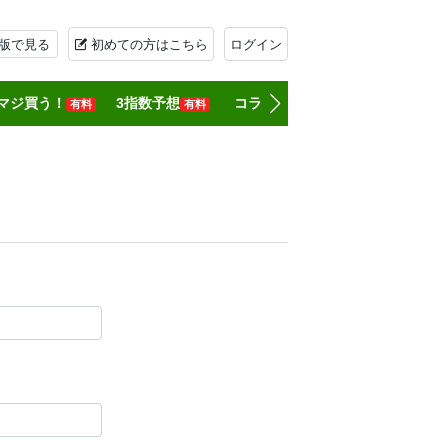
版で見る
初めての方はこちら
ログイン
マジ買う！
3指数予想
コラム
記者一覧
無料会員登
有料
有料