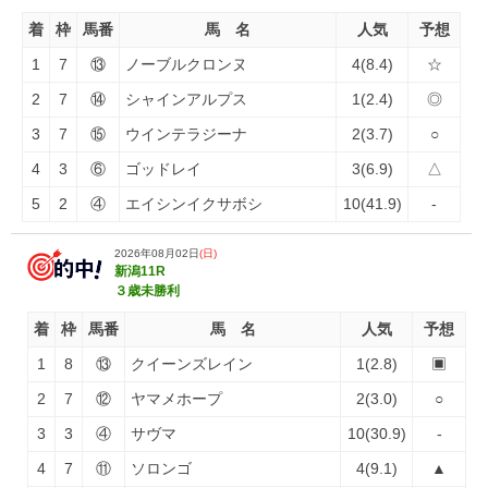
着
枠
馬番
馬 名
人気
予想
1
7
⑬
ノーブルクロンヌ
4(8.4)
☆
2
7
⑭
シャインアルプス
1(2.4)
◎
3
7
⑮
ウインテラジーナ
2(3.7)
○
4
3
⑥
ゴッドレイ
3(6.9)
△
5
2
④
エイシンイクサボシ
10(41.9)
-
2026年08月02日
新潟11R
３歳未勝利
着
枠
馬番
馬 名
人気
予想
1
8
⑬
クイーンズレイン
1(2.8)
▣
2
7
⑫
ヤマメホープ
2(3.0)
○
3
3
④
サヴマ
10(30.9)
-
4
7
⑪
ソロンゴ
4(9.1)
▲