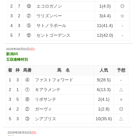
2
7
⑬
エコロガノン
1(4.0)
◎
3
2
②
ウリズンベー
3(4.4)
☆
4
3
⑤
サトノラポール
11(41.4)
-
5
7
⑫
セントゴーデンス
12(42.0)
-
2026年08月02日
新潟8R
五頭連峰特別
着
枠
馬番
馬 名
人気
予想
1
3
④
ファストフォワード
9(28.5)
-
2
1
①
キアラメンテ
6(13.3)
△
3
5
⑧
リポサンテ
2(4.1)
○
4
2
②
ガーヴィ
1(2.8)
◎
5
3
③
シアブリス
10(35.6)
△
2026年08月02日