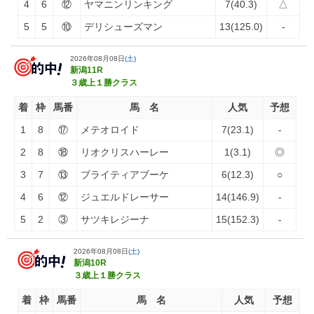
4
6
⑫
ヤマニンリンキング
7(40.3)
△
5
5
⑩
デリシューズマン
13(125.0)
-
2026年08月08日
新潟11R
３歳上１勝クラス
着
枠
馬番
馬 名
人気
予想
1
8
⑰
メテオロイド
7(23.1)
-
2
8
⑱
リオクリスハーレー
1(3.1)
◎
3
7
⑬
ブライティアブーケ
6(12.3)
○
4
6
⑫
ジュエルドレーサー
14(146.9)
-
5
2
③
サツキレジーナ
15(152.3)
-
2026年08月08日
新潟10R
３歳上１勝クラス
着
枠
馬番
馬 名
人気
予想