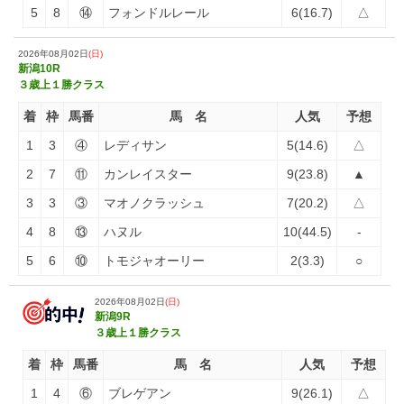
5
8
⑭
フォンドルレール
6(16.7)
△
2026年08月02日
新潟10R
３歳上１勝クラス
着
枠
馬番
馬 名
人気
予想
1
3
④
レディサン
5(14.6)
△
2
7
⑪
カンレイスター
9(23.8)
▲
3
3
③
マオノクラッシュ
7(20.2)
△
4
8
⑬
ハヌル
10(44.5)
-
5
6
⑩
トモジャオーリー
2(3.3)
○
2026年08月02日
新潟9R
３歳上１勝クラス
着
枠
馬番
馬 名
人気
予想
1
4
⑥
ブレゲアン
9(26.1)
△