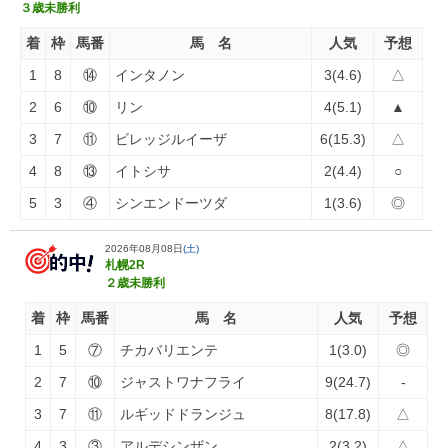
３歳未勝利
着
枠
馬番
馬 名
人気
予想
1
8
⑭
インタノン
3(4.6)
△
2
6
⑩
リン
4(5.1)
▲
3
7
⑪
ビレッジルイーザ
6(15.3)
△
4
8
⑬
イトシサ
2(4.4)
○
5
3
④
シンエンドーツダ
1(3.6)
◎
2026年08月08日
札幌2R
２歳未勝利
着
枠
馬番
馬 名
人気
予想
1
5
⑦
チカバリエンテ
1(3.0)
◎
2
7
⑩
ジャストワナフライ
9(24.7)
-
3
7
⑪
ルギッドドランジュ
8(17.8)
△
4
3
③
アルデシンザン
2(3.2)
△