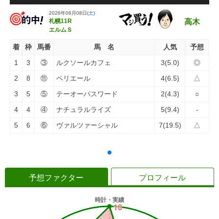
2026年08月08日
高木
札幌11R
エルムＳ
着
枠
馬番
馬 名
人気
予想
1
3
③
ルクソールカフェ
3(5.0)
◎
2
8
⑪
ペリエール
4(6.5)
△
3
5
⑤
テーオーパスワード
2(4.3)
○
4
4
④
ナチュラルライズ
5(9.4)
-
5
6
⑥
ヴァルツァーシャル
7(19.5)
△
予想ファクター
プロフィール