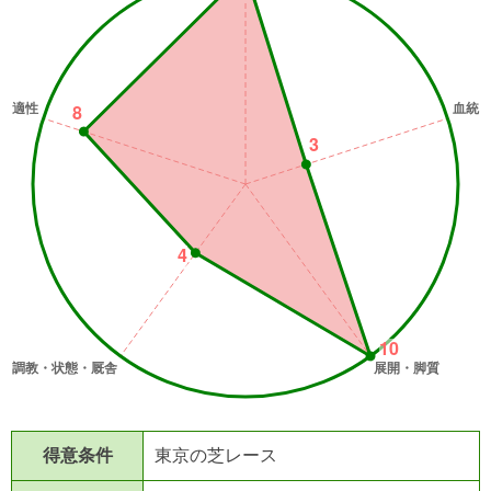
得意条件
東京の芝レース