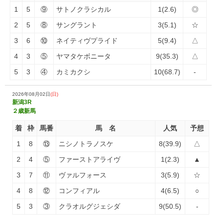
1
5
⑨
サトノクラシカル
1(2.6)
◎
2
5
⑧
サングラント
3(5.1)
☆
3
6
⑩
ネイティヴプライド
5(9.4)
△
4
3
⑤
ヤマタケボニータ
9(35.3)
△
5
3
④
カミカクシ
10(68.7)
-
2026年08月02日
新潟3R
２歳新馬
着
枠
馬番
馬 名
人気
予想
1
8
⑬
ニシノトラノスケ
8(39.9)
△
2
4
⑤
ファーストアライヴ
1(2.3)
▲
3
7
⑪
ヴァルフォース
3(5.9)
☆
4
8
⑫
コンフィアル
4(6.5)
○
5
3
③
クラオルグジェシダ
9(50.5)
-