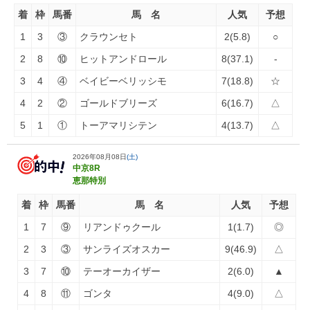
着
枠
馬番
馬 名
人気
予想
1
3
③
クラウンセト
2(5.8)
○
2
8
⑩
ヒットアンドロール
8(37.1)
-
3
4
④
ベイビーベリッシモ
7(18.8)
☆
4
2
②
ゴールドブリーズ
6(16.7)
△
5
1
①
トーアマリシテン
4(13.7)
△
2026年08月08日
中京8R
恵那特別
着
枠
馬番
馬 名
人気
予想
1
7
⑨
リアンドゥクール
1(1.7)
◎
2
3
③
サンライズオスカー
9(46.9)
△
3
7
⑩
テーオーカイザー
2(6.0)
▲
4
8
⑪
ゴンタ
4(9.0)
△