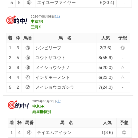
5
5
⑤
エイユーファイヤー
6(20.4)
-
2026年08月08日
中京7R
三河Ｓ
着
枠
馬番
馬 名
人気
予想
1
3
③
シンビリーブ
2(3.6)
◎
2
5
⑤
ユウトザユウト
8(55.9)
-
3
8
⑧
メイショウシナノ
5(20.0)
△
4
4
④
インザモーメント
6(23.0)
△
5
2
②
メイショウコガシラ
7(24.0)
-
2026年08月08日
中京6R
納屋橋特別
着
枠
馬番
馬 名
人気
予想
1
4
④
テイエムアイラン
1(3.6)
◎