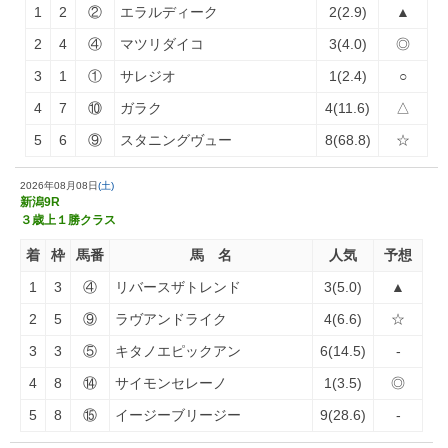
1
2
②
エラルディーク
2(2.9)
▲
2
4
④
マツリダイコ
3(4.0)
◎
3
1
①
サレジオ
1(2.4)
○
4
7
⑩
ガラク
4(11.6)
△
5
6
⑨
スタニングヴュー
8(68.8)
☆
2026年08月08日
新潟9R
３歳上１勝クラス
着
枠
馬番
馬 名
人気
予想
1
3
④
リバースザトレンド
3(5.0)
▲
2
5
⑨
ラヴアンドライク
4(6.6)
☆
3
3
⑤
キタノエピックアン
6(14.5)
-
4
8
⑭
サイモンセレーノ
1(3.5)
◎
5
8
⑮
イージーブリージー
9(28.6)
-