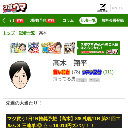
ログイン
初
マジ買う！
3指数予想
コラム
記者一覧
無料会員登録
有料
有料
トップ
記者一覧
高木
高木
翔平
(78)
(111)
持ってる男
予想
コラム
先週の大当たり！
マジ買う1日1R推奨予想【高木】8/8 札幌11R 第31回エ
ルムＳ 三連単:◎-△-○ 19,010円ズバリ！！