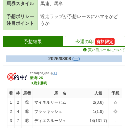
馬券スタイル
馬連、馬単
予想ポリシー
近走ラップが予想レースにハマるかど
注目ポイント
うか
予想結果
今週の印
有料限定
買い目ルールについて
2026/08/08
2026年08月08日
新潟12R
３歳未勝利
着
枠
馬番
馬 名
人気
予想
1
2
③
マイネルリーヒム
2(3.8)
☆
2
4
⑧
ブラッキッシュ
1(1.9)
◎
3
7
⑬
ディエスルージュ
14(131.7)
-