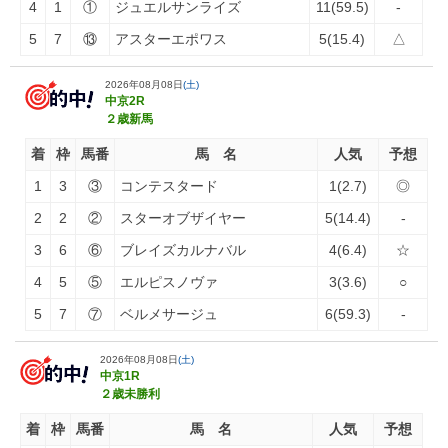
4
1
①
ジュエルサンライズ
11(59.5)
-
5
7
⑬
アスターエポワス
5(15.4)
△
2026年08月08日
中京2R
２歳新馬
着
枠
馬番
馬 名
人気
予想
1
3
③
コンテスタード
1(2.7)
◎
2
2
②
スターオブザイヤー
5(14.4)
-
3
6
⑥
ブレイズカルナバル
4(6.4)
☆
4
5
⑤
エルピスノヴァ
3(3.6)
○
5
7
⑦
ベルメサージュ
6(59.3)
-
2026年08月08日
中京1R
２歳未勝利
着
枠
馬番
馬 名
人気
予想