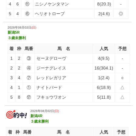
4
6
⑪
ニシノケンタマン
8(20.3)
-
5
4
⑥
ヘリオトロープ
2(4.6)
◎
2026年08月02日
新潟5R
３歳未勝利
着
枠
馬番
馬 名
人気
予想
1
2
③
セーヌデローヴ
4(9.5)
-
2
2
④
ジーナグレイス
16(304.1)
-
3
4
⑦
レッドレガリア
1(2.4)
○
4
1
①
ナイトバード
6(18.9)
△
5
8
⑰
フキョウワオン
5(11.8)
△
2026年08月02日
新潟4R
３歳未勝利
着
枠
馬番
馬 名
人気
予想