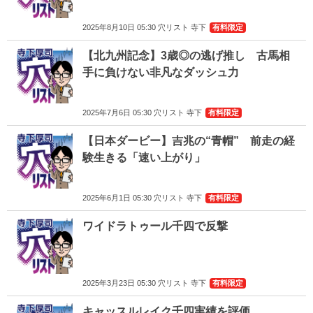
2025年8月10日 05:30 穴リスト 寺下
有料限定
【北九州記念】3歳◎の逃げ推し 古馬相
手に負けない非凡なダッシュ力
2025年7月6日 05:30 穴リスト 寺下
有料限定
【日本ダービー】吉兆の“青帽” 前走の経
験生きる「速い上がり」
2025年6月1日 05:30 穴リスト 寺下
有料限定
ワイドラトゥール千四で反撃
2025年3月23日 05:30 穴リスト 寺下
有料限定
キャッスルレイク千四実績を評価