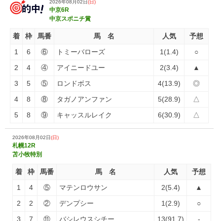
2026年08月02日
中京6R
中京スポニチ賞
着
枠
馬番
馬 名
人気
予想
1
6
⑥
トミーバローズ
1(1.4)
○
2
4
④
アイニードユー
2(3.4)
▲
3
5
⑤
ロンドボス
4(13.9)
◎
4
8
⑧
タガノアンファン
5(28.9)
△
5
8
⑨
キャッスルレイク
6(30.9)
△
2026年08月02日
札幌12R
苫小牧特別
着
枠
馬番
馬 名
人気
予想
1
4
⑤
マテンロウサン
2(5.4)
▲
2
2
②
デンプシー
1(2.9)
○
3
7
⑪
バシレウスシチー
13(91.7)
-