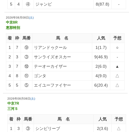
5
4
④
ジャンビ
8(87.8)
-
2026年08月08日
中京8R
恵那特別
着
枠
馬番
馬 名
人気
予想
1
7
⑨
リアンドゥクール
1(1.7)
○
2
3
③
サンライズオスカー
9(46.9)
-
3
7
⑩
テーオーカイザー
2(6.0)
▲
4
8
⑪
ゴンタ
4(9.0)
△
5
5
⑤
エイユーファイヤー
6(20.4)
△
2026年08月08日
中京7R
三河Ｓ
着
枠
馬番
馬 名
人気
予想
1
3
③
シンビリーブ
2(3.6)
△