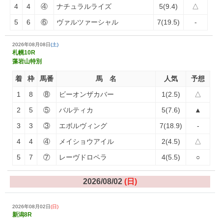
4
4
④
ナチュラルライズ
5(9.4)
△
5
6
⑥
ヴァルツァーシャル
7(19.5)
-
2026年08月08日
札幌10R
藻岩山特別
着
枠
馬番
馬 名
人気
予想
1
8
⑧
ビーオンザカバー
1(2.5)
△
2
5
⑤
バルティカ
5(7.6)
▲
3
3
③
エボルヴィング
7(18.9)
-
4
4
④
メイショウアイル
2(4.5)
△
5
7
⑦
レーヴドロペラ
4(5.5)
○
2026/08/02
2026年08月02日
新潟8R