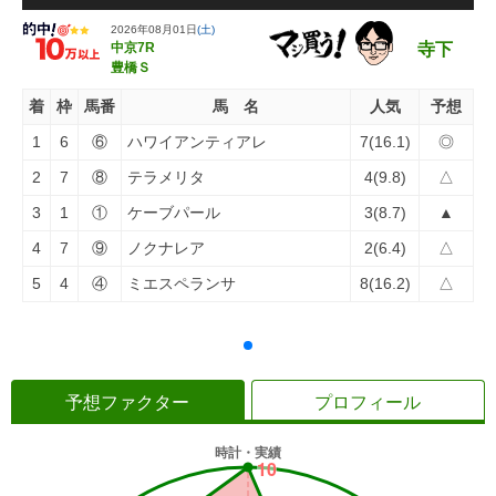
2026年08月01日
寺下
中京7R
豊橋Ｓ
着
枠
馬番
馬 名
人気
予想
1
6
⑥
ハワイアンティアレ
7(16.1)
◎
2
7
⑧
テラメリタ
4(9.8)
△
3
1
①
ケーブパール
3(8.7)
▲
4
7
⑨
ノクナレア
2(6.4)
△
5
4
④
ミエスペランサ
8(16.2)
△
予想ファクター
プロフィール