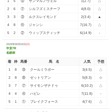
1
5
⑤
サンマルノヴェル
1(2.7)
△
2
6
⑦
シルフズミスチーフ
4(8.0)
△
3
3
③
ルクスレイモンド
2(3.4)
▲
4
8
⑪
ジャンシ
7(16.7)
△
5
2
②
ウィップスティッチ
6(14.9)
-
2026年08月02日
中京7R
名鉄杯
着
枠
馬番
馬 名
人気
予想
1
8
⑨
クールミラボー
3(4.5)
△
2
8
⑧
ゼットリアン
5(8.3)
☆
3
7
⑦
サイモンザナドゥ
6(10.2)
△
4
4
④
ハビレ
7(11.8)
-
5
1
①
ブレイクフォース
4(7.6)
△