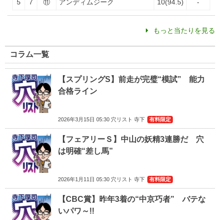
5
7
⑪
アンディムジーク
10(94.5)
-
もっと当たりを見る
コラム一覧
【スプリングS】前走が完璧“模試” 能力
合格ライン
2026年3月15日 05:30 穴リスト 寺下
有料限定
【フェアリーＳ】中山の妖精3連勝だ 穴
は明確“差し馬”
2026年1月11日 05:30 穴リスト 寺下
有料限定
【CBC賞】昨年3着の“中京巧者” バテな
いパワ～!!