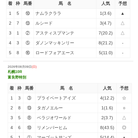
着
枠
馬番
馬 名
人気
予想
1
5
⑩
ナムラクララ
1(3.6)
▲
2
7
⑬
ルシード
3(4.7)
△
3
1
②
アスティスプマンテ
7(20.2)
△
4
3
⑤
ダノンマッキンリー
8(21.2)
-
5
8
⑯
ロードフォアエース
5(11.0)
-
2026年08月09日
札幌10R
富良野特別
着
枠
馬番
馬 名
人気
予想
1
3
③
プライベートアイズ
4(12.2)
☆
2
8
⑬
タガノエルー
1(1.6)
○
3
5
⑧
ベラジオワールド
2(3.7)
△
4
6
⑩
リメンバーヒム
8(43.5)
◎
5
1
①
マーゴットサンズ
5(14.4)
▲