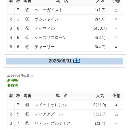
着
枠
馬番
馬 名
人気
予想
1
7
⑧
ヘニーガイスト
1(1.7)
△
2
1
①
サムシャイン
2(4.6)
○
3
8
⑨
アイウィル
6(33.7)
-
4
5
⑤
シーズザスローン
4(8.1)
△
5
6
⑥
チャーリー
3(4.7)
▲
2026/08/01
2026年08月01日
新潟8R
燕特別
着
枠
馬番
馬 名
人気
予想
1
7
⑩
スイートオレンジ
3(11.0)
▲
2
5
⑥
ディアアズール
5(22.7)
△
3
7
⑪
リアライズルミナス
1(1.4)
○