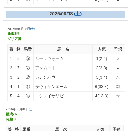
2026/08/08
2026年08月08日
新潟8R
ダリア賞
着
枠
馬番
馬 名
人気
予想
1
5
⑤
ルークウォーム
1(2.4)
○
2
7
⑦
アンムート
2(2.8)
▲
3
2
②
カレンハウ
3(3.4)
△
4
1
①
ラヴィサンエール
6(33.4)
◎
5
4
④
ニシノイサリビ
4(13.3)
☆
2026年08月08日
新潟7R
関越Ｓ
着
枠
馬番
馬 名
人気
予想