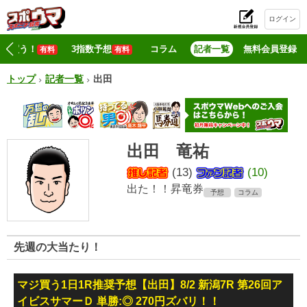
ログイン
初
マジ買う！
3指数予想
コラム
記者一覧
無料会員登録
有料
有料
トップ
記者一覧
出田
出田
竜祐
(13)
(10)
出た！！昇竜券
予想
コラム
先週の大当たり！
マジ買う1日1R推奨予想【出田】8/2 新潟7R 第26回ア
イビスサマーＤ 単勝:◎ 270円ズバリ！！