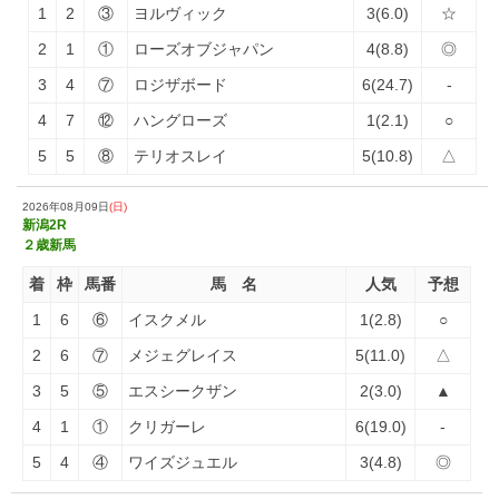
1
2
③
ヨルヴィック
3(6.0)
☆
2
1
①
ローズオブジャパン
4(8.8)
◎
3
4
⑦
ロジザボード
6(24.7)
-
4
7
⑫
ハングローズ
1(2.1)
○
5
5
⑧
テリオスレイ
5(10.8)
△
2026年08月09日
新潟2R
２歳新馬
着
枠
馬番
馬 名
人気
予想
1
6
⑥
イスクメル
1(2.8)
○
2
6
⑦
メジェグレイス
5(11.0)
△
3
5
⑤
エスシークザン
2(3.0)
▲
4
1
①
クリガーレ
6(19.0)
-
5
4
④
ワイズジュエル
3(4.8)
◎