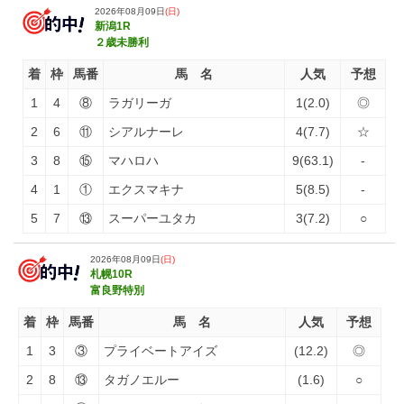
2026年08月09日
新潟1R
２歳未勝利
着
枠
馬番
馬 名
人気
予想
1
4
⑧
ラガリーガ
1(2.0)
◎
2
6
⑪
シアルナーレ
4(7.7)
☆
3
8
⑮
マハロハ
9(63.1)
-
4
1
①
エクスマキナ
5(8.5)
-
5
7
⑬
スーパーユタカ
3(7.2)
○
2026年08月09日
札幌10R
富良野特別
着
枠
馬番
馬 名
人気
予想
1
3
③
プライベートアイズ
(12.2)
◎
2
8
⑬
タガノエルー
(1.6)
○