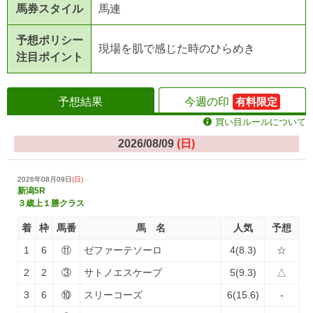
馬券スタイル
馬連
予想ポリシー
現場を肌で感じた時のひらめき
注目ポイント
予想結果
今週の印
有料限定
買い目ルールについて
2026/08/09
2026年08月09日
新潟5R
３歳上１勝クラス
着
枠
馬番
馬 名
人気
予想
1
6
⑪
ゼファーテソーロ
4(8.3)
☆
2
2
③
サトノエスケープ
5(9.3)
△
3
6
⑩
スリーコーズ
6(15.6)
-