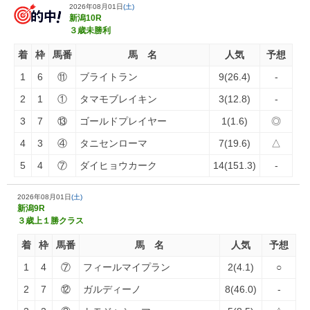
2026年08月01日
新潟10R
３歳未勝利
着
枠
馬番
馬 名
人気
予想
1
6
⑪
ブライトラン
9(26.4)
-
2
1
①
タマモブレイキン
3(12.8)
-
3
7
⑬
ゴールドプレイヤー
1(1.6)
◎
4
3
④
タニセンローマ
7(19.6)
△
5
4
⑦
ダイヒョウカーク
14(151.3)
-
2026年08月01日
新潟9R
３歳上１勝クラス
着
枠
馬番
馬 名
人気
予想
1
4
⑦
フィールマイプラン
2(4.1)
○
2
7
⑫
ガルディーノ
8(46.0)
-