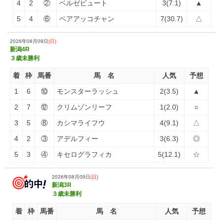
4
2
②
ベルゼビュート
3(7.1)
▲
5
4
⑥
ベアアッコチャン
7(30.7)
△
2026年08月09日
新潟4R
３歳未勝利
着
枠
馬番
馬 名
人気
予想
1
6
⑩
モンスターラッシュ
2(3.5)
▲
2
7
⑫
クリムゾンリーフ
1(2.0)
○
3
5
⑧
カシマライフウ
4(9.1)
△
4
2
③
アデルフィー
3(6.3)
◎
5
3
④
キセログラフィカ
5(12.1)
☆
2026年08月09日
新潟3R
３歳未勝利
着
枠
馬番
馬 名
人気
予想