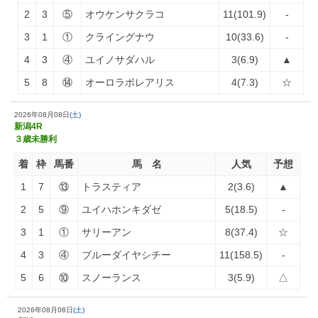
2
3
⑤
オウケンサクラコ
11(101.9)
-
3
1
①
クライングナウ
10(33.6)
-
4
3
④
ユイノサダハル
3(6.9)
▲
5
8
⑭
オーロラボレアリス
4(7.3)
☆
2026年08月08日
新潟4R
３歳未勝利
着
枠
馬番
馬 名
人気
予想
1
7
⑬
トラスティア
2(3.6)
▲
2
5
⑨
ユイハホンキダゼ
5(18.5)
-
3
1
①
サリーアン
8(37.4)
☆
4
3
④
ブルーダイヤシチー
11(158.5)
-
5
6
⑩
スノーランス
3(5.9)
△
2026年08月08日