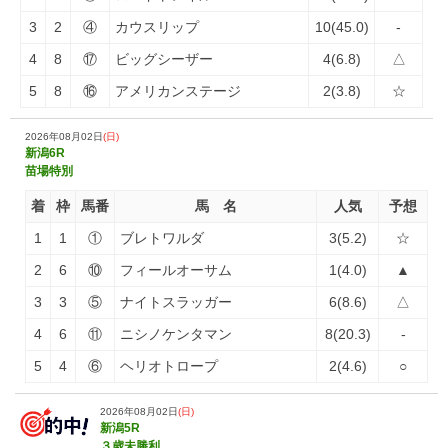
3
2
④
カウスリップ
10(45.0)
-
4
8
⑰
ビッグシーザー
4(6.8)
△
5
8
⑯
アメリカンステージ
2(3.8)
☆
2026年08月02日
新潟6R
苗場特別
着
枠
馬番
馬 名
人気
予想
1
1
①
ブレトワルダ
3(5.2)
☆
2
6
⑩
フィールオーサム
1(4.0)
▲
3
3
⑤
ナイトスラッガー
6(8.6)
△
4
6
⑪
ニシノケンタマン
8(20.3)
-
5
4
⑥
ヘリオトロープ
2(4.6)
○
2026年08月02日
新潟5R
３歳未勝利