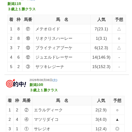
新潟11R
３歳上１勝クラス
着
枠
馬番
馬 名
人気
予想
1
8
⑰
メテオロイド
7(23.1)
△
2
8
⑱
リオクリスハーレー
1(3.1)
○
3
7
⑬
ブライティアブーケ
6(12.3)
△
4
6
⑫
ジュエルドレーサー
14(146.9)
-
5
2
③
サツキレジーナ
15(152.3)
-
2026年08月08日
新潟10R
３歳上１勝クラス
着
枠
馬番
馬 名
人気
予想
1
2
②
エラルディーク
2(2.9)
○
2
4
④
マツリダイコ
3(4.0)
▲
3
1
①
サレジオ
1(2.4)
◎