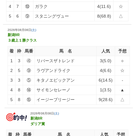
4
7
⑩
ガラク
4(11.6)
☆
5
6
⑨
スタニングヴュー
8(68.8)
△
2026年08月08日
新潟9R
３歳上１勝クラス
着
枠
馬番
馬 名
人気
予想
1
3
④
リバースザトレンド
3(5.0)
○
2
5
⑨
ラヴアンドライク
4(6.6)
☆
3
3
⑤
キタノエピックアン
6(14.5)
-
4
8
⑭
サイモンセレーノ
1(3.5)
▲
5
8
⑮
イージーブリージー
9(28.6)
△
2026年08月08日
新潟8R
ダリア賞
着
枠
馬番
馬 名
人気
予想