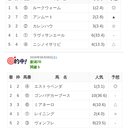
1
5
⑤
ルークウォーム
1(2.4)
◎
2
7
⑦
アンムート
2(2.8)
▲
3
2
②
カレンハウ
3(3.4)
☆
4
1
①
ラヴィサンエール
6(33.4)
-
5
4
④
ニシノイサリビ
4(13.3)
△
2026年08月08日
新潟7R
関越Ｓ
着
枠
馬番
馬 名
人気
予想
1
2
④
エストゥペンダ
1(3.1)
◎
2
6
⑪
ゴンバデカーブース
10(36.6)
-
3
3
⑥
ミアネーロ
4(10.6)
△
4
1
①
レイニング
2(4.0)
○
5
2
③
ヴォンフレ
8(23.5)
-