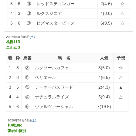
3
6
⑨
レッドスティンガー
2(4.6)
☆
4
3
③
ルクスジニア
4(8.0)
△
5
6
⑧
ヒズマスターピース
6(9.5)
△
2026年08月08日
札幌11R
エルムＳ
着
枠
馬番
馬 名
人気
予想
1
3
③
ルクソールカフェ
3(5.0)
☆
2
8
⑪
ペリエール
4(6.5)
△
3
5
⑤
テーオーパスワード
2(4.3)
▲
4
4
④
ナチュラルライズ
5(9.4)
△
5
6
⑥
ヴァルツァーシャル
7(19.5)
-
2026年08月08日
札幌10R
藻岩山特別