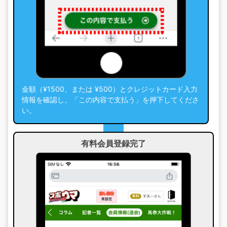
金額（¥1500、または ¥500）とクレジットカード入力
情報を確認し、「この内容で支払う」を押下してくださ
い。
有料会員登録完了