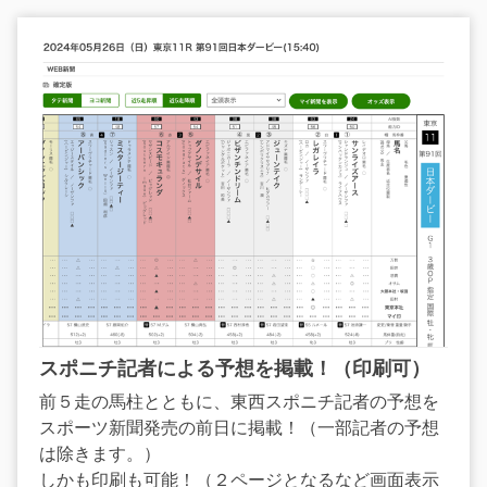
スポニチ記者による予想を掲載！（印刷可）
前５走の馬柱とともに、東西スポニチ記者の予想を
スポーツ新聞発売の前日に掲載！（一部記者の予想
は除きます。）
しかも印刷も可能！（２ページとなるなど画面表示