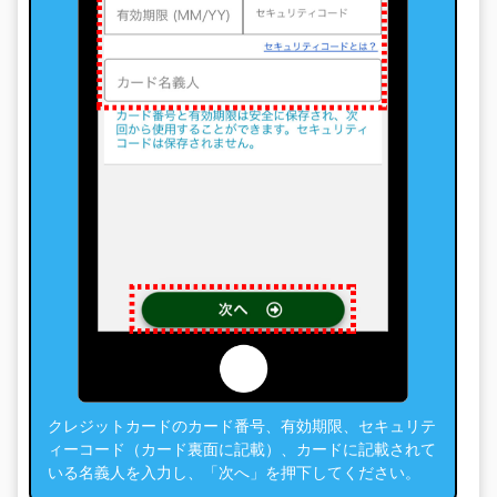
クレジットカードのカード番号、有効期限、セキュリテ
ィーコード（カード裏面に記載）、カードに記載されて
いる名義人を入力し、「次へ」を押下してください。