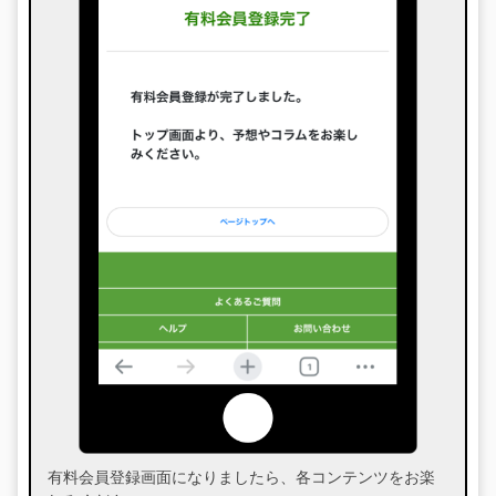
有料会員登録画面になりましたら、各コンテンツをお楽