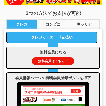
3つの方法でお支払が可能
クレカ
コンビニ
キャリア
クレジットカード支払い
無料会員になる
無料会員はこちら！
会員情報ページの有料会員登録ボタンを押下