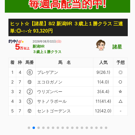
毎週高配当的中!
ヒット☆【諸星】8/2 新潟9R ３歳上１勝クラス 三連
単:◎-○-☆ 93,320円
2026年08月02日
諸星
新潟9R
３歳上１勝クラス
着
枠
馬番
馬 名
人気
予想
1
4
⑥
ブレゲアン
9(26.1)
◎
2
7
⑬
エコロガノン
1(4.0)
○
3
2
②
ウリズンベー
3(4.4)
☆
4
3
⑤
サトノラポール
11(41.4)
△
5
7
⑫
セントゴーデンス
12(42.0)
-