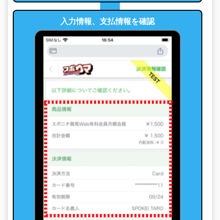
入力情報、支払情報を確認