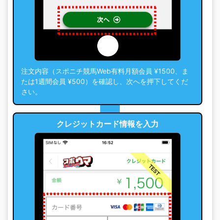
注文内容（スポニチ競馬Web有料月額会員 ¥1500、ま
たは1週間会員 ¥500）を確認し、次へを押下してくだ
さい。
クレジットカード情報を入力