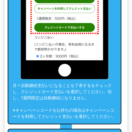
月々自動継続支払いになることを了承するをチェック
し、クレジットカード支払いを選択してください。但
し、1週間限定は自動継続になりません。
※キャンペーンコードをお持ちの場合はキャンペーンコ
ードを利用してクレジット支払いを選択してください。