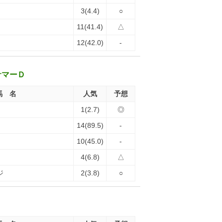
3(4.4)
○
11(41.4)
△
12(42.0)
-
サマーＤ
馬 名
人気
予想
1(2.7)
◎
14(89.5)
-
10(45.0)
-
4(6.8)
△
ジ
2(3.8)
○