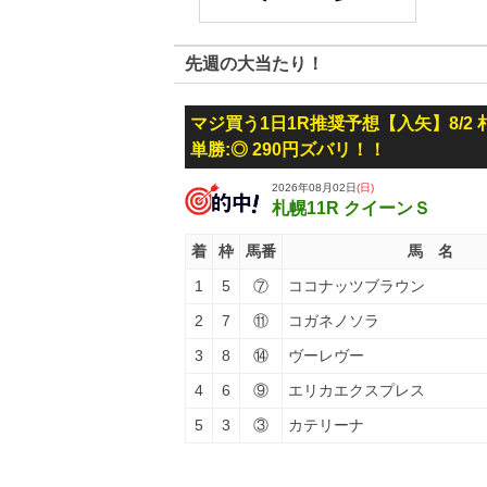
先週の大当たり！
マジ買う1日1R推奨予想【入矢】8/2 
単勝:◎ 290円ズバリ！！
2026年08月02日
札幌11R クイーンＳ
着
枠
馬番
馬 名
1
5
⑦
ココナッツブラウン
2
7
⑪
コガネノソラ
3
8
⑭
ヴーレヴー
4
6
⑨
エリカエクスプレス
5
3
③
カテリーナ