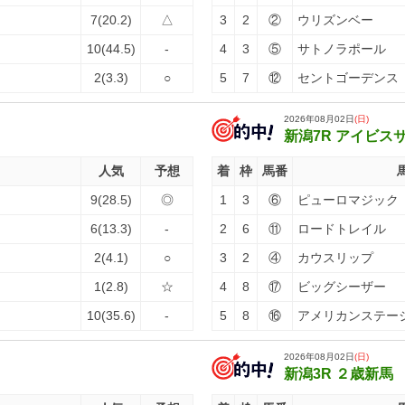
7(20.2)
△
3
2
②
ウリズンベー
10(44.5)
-
4
3
⑤
サトノラポール
2(3.3)
○
5
7
⑫
セントゴーデンス
2026年08月02日
新潟7R アイビス
人気
予想
着
枠
馬番
9(28.5)
◎
1
3
⑥
ピューロマジック
6(13.3)
-
2
6
⑪
ロードトレイル
2(4.1)
○
3
2
④
カウスリップ
1(2.8)
☆
4
8
⑰
ビッグシーザー
10(35.6)
-
5
8
⑯
アメリカンステー
2026年08月02日
新潟3R ２歳新馬