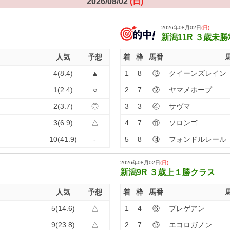
2026/08/02
2026年08月02日
新潟11R ３歳未勝
人気
予想
着
枠
馬番
4(8.4)
▲
1
8
⑬
クイーンズレイン
1(2.4)
○
2
7
⑫
ヤマメホープ
2(3.7)
◎
3
3
④
サヴマ
3(6.9)
△
4
7
⑪
ソロンゴ
10(41.9)
-
5
8
⑭
フォンドルレール
2026年08月02日
新潟9R ３歳上１勝クラス
人気
予想
着
枠
馬番
5(14.6)
△
1
4
⑥
ブレゲアン
9(23.8)
△
2
7
⑬
エコロガノン