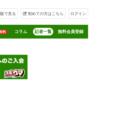
版で見る
初めての方はこちら
ログイン
コラム
記者一覧
無料会員登録
有料