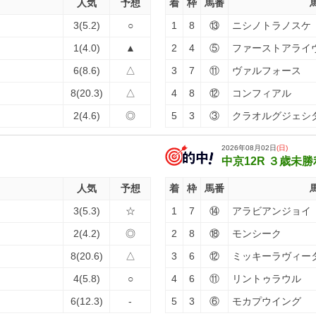
人気
予想
着
枠
馬番
3(5.2)
○
1
8
⑬
ニシノトラノスケ
1(4.0)
▲
2
4
⑤
ファーストアライ
6(8.6)
△
3
7
⑪
ヴァルフォース
8(20.3)
△
4
8
⑫
コンフィアル
2(4.6)
◎
5
3
③
クラオルグジェシ
2026年08月02日
中京12R ３歳未勝
人気
予想
着
枠
馬番
3(5.3)
☆
1
7
⑭
アラビアンジョイ
2(4.2)
◎
2
8
⑱
モンシーク
8(20.6)
△
3
6
⑫
ミッキーラヴィー
4(5.8)
○
4
6
⑪
リントゥラウル
6(12.3)
-
5
3
⑥
モカプウイング