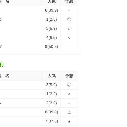
馬 名
人気
予想
8(39.9)
-
ヴ
1(2.3)
◎
3(5.9)
☆
4(6.5)
○
ダ
9(50.5)
-
利
馬 名
人気
予想
3(5.9)
◎
1(3.2)
○
タ
2(3.3)
-
8(39.8)
△
7(37.6)
▲