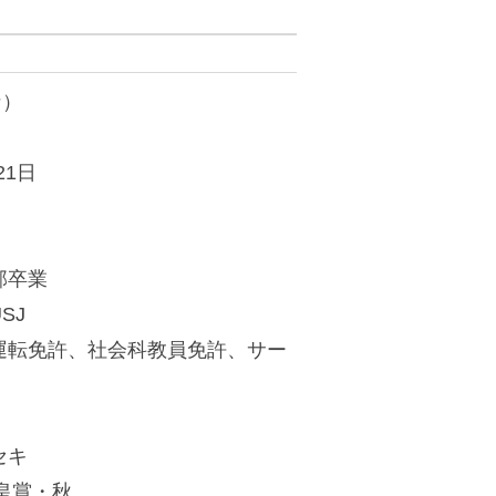
な）
21日
部卒業
SJ
運転免許、社会科教員免許、サー
セキ
天皇賞・秋