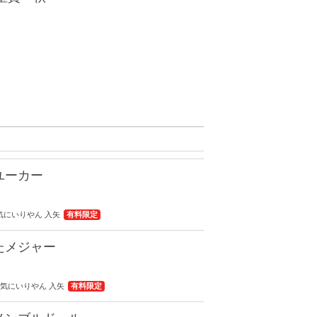
ユーカー
 お気にいりやん 入矢
有料限定
たメジャー
0 お気にいりやん 入矢
有料限定