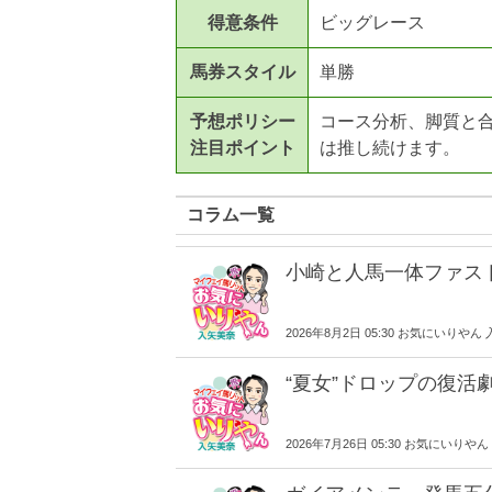
得意条件
ビッグレース
馬券スタイル
単勝
予想ポリシー
コース分析、脚質と
注目ポイント
は推し続けます。
コラム一覧
小崎と人馬一体ファス
2026年8月2日 05:30 お気にいりやん
“夏女”ドロップの復活
2026年7月26日 05:30 お気にいりやん