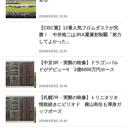
2026年8月9日 15:59
【CBC賞】12番人気フロムダスクが完
勝！ 中井裕二はJRA重賞初制覇「努力
してよかった」
2026年8月9日 15:57
【中京3R・実際の映像】ドラゴンバル
ドがデビューV 2億6000万円ホース
2026年8月9日 15:46
【札幌7R・実際の映像】トリニタリオ
惜敗続きにピリオド 横山和生も渾身ガ
ッツボーズ
2026年8月9日 15:45