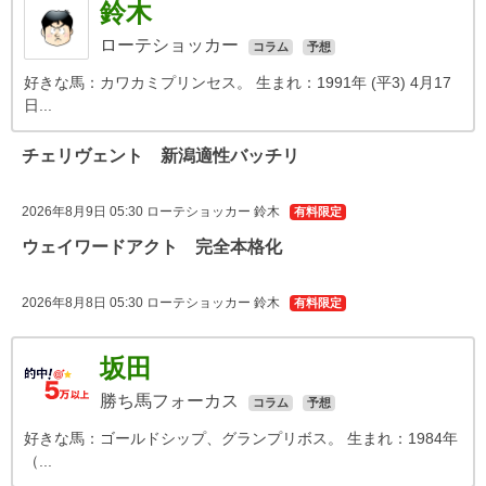
鈴木
ローテショッカー
コラム
予想
好きな馬：カワカミプリンセス。 生まれ：1991年 (平3) 4月17
日...
チェリヴェント 新潟適性バッチリ
2026年8月9日 05:30 ローテショッカー 鈴木
有料限定
ウェイワードアクト 完全本格化
2026年8月8日 05:30 ローテショッカー 鈴木
有料限定
坂田
勝ち馬フォーカス
コラム
予想
好きな馬：ゴールドシップ、グランプリボス。 生まれ：1984年
（...