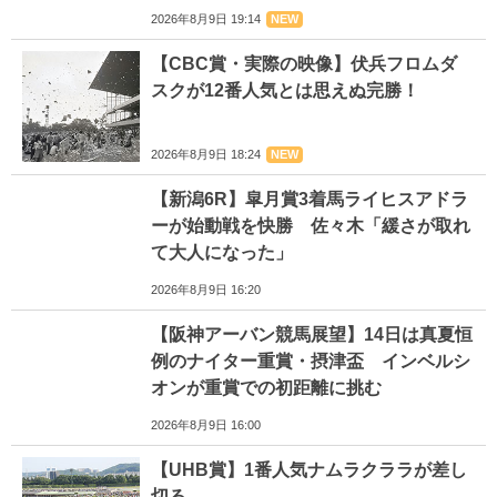
2026年8月9日 19:14
NEW
【CBC賞・実際の映像】伏兵フロムダ
スクが12番人気とは思えぬ完勝！
2026年8月9日 18:24
NEW
【新潟6R】皐月賞3着馬ライヒスアドラ
ーが始動戦を快勝 佐々木「緩さが取れ
て大人になった」
2026年8月9日 16:20
【阪神アーバン競馬展望】14日は真夏恒
例のナイター重賞・摂津盃 インベルシ
オンが重賞での初距離に挑む
2026年8月9日 16:00
【UHB賞】1番人気ナムラクララが差し
切る