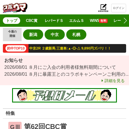
ログイン
初
トップ
CBC賞
レパードＳ
エルムＳ
WIN5
レース情
有料
今週の
新潟
中京
札幌
開催
/1 中京2R ２歳新馬 三連単:▲-◎-△ 9,890円ズバリ！！
的中TOP10
マジ買
お知らせ
2026/08/01 ８月にご入会の利用者様無料期間について
2026/08/01 ８月に暴露王とのコラボキャンペーンご利用のお客様
詳細を見る
特集
第62回CBC賞
GⅢ