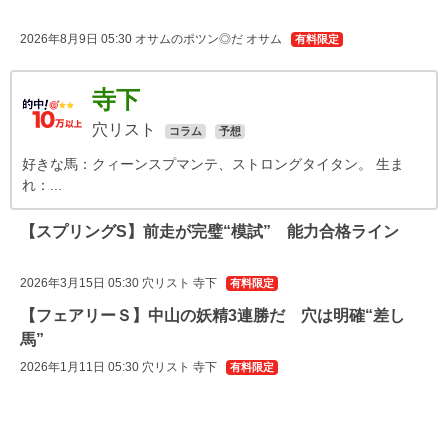
2026年8月9日 05:30 オサムのポツン◎だ オサム
有料限定
寺下
穴リスト
コラム
予想
好きな馬：クィーンスプマンテ、ストロングタイタン。 生ま
れ：...
【スプリングS】前走が完璧“模試” 能力合格ライン
2026年3月15日 05:30 穴リスト 寺下
有料限定
【フェアリーＳ】中山の妖精3連勝だ 穴は明確“差し
馬”
2026年1月11日 05:30 穴リスト 寺下
有料限定