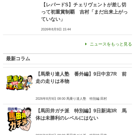
【レパードS】チェリヴェントが差し切
って初重賞制覇 吉村「まだ出来上がっ
ていない」
2026年8月9日 15:44
ニュースをもっと見る
最新コラム
【馬乗り達人塾 番外編】9日中京7R 前
走の走りは本物
2026年8月9日 08:00 馬乗り達人塾 特別編 田村
【馬田井ガチ派 特別編】9日新潟3R 馬
体は未勝利のレベルにはない