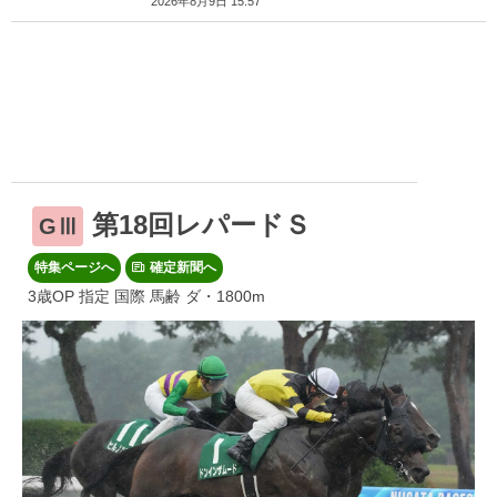
2026年8月9日 15:57
第18回レパードＳ
GⅢ
特集ページへ
確定新聞へ
3歳OP 指定 国際 馬齢 ダ・1800m