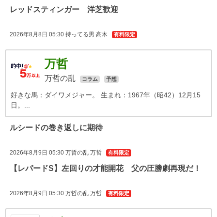
レッドスティンガー 洋芝歓迎
2026年8月8日 05:30 持ってる男 高木
有料限定
万哲
万哲の乱
コラム
予想
好きな馬：ダイワメジャー。 生まれ：1967年（昭42）12月15
日。...
ルシードの巻き返しに期待
2026年8月9日 05:30 万哲の乱 万哲
有料限定
【レパードS】左回りの才能開花 父の圧勝劇再現だ！
2026年8月9日 05:30 万哲の乱 万哲
有料限定