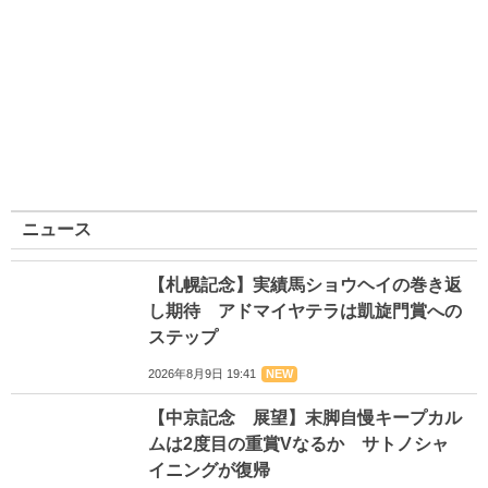
ニュース
【札幌記念】実績馬ショウヘイの巻き返
し期待 アドマイヤテラは凱旋門賞への
ステップ
2026年8月9日 19:41
NEW
【中京記念 展望】末脚自慢キープカル
ムは2度目の重賞Vなるか サトノシャ
イニングが復帰