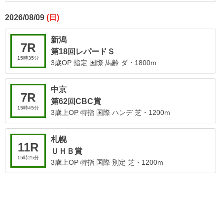
2026/08/09
新潟
7R
第18回レパードＳ
15時35分
3歳OP 指定 国際 馬齢 ダ・1800m
中京
7R
第62回CBC賞
15時45分
3歳上OP 特指 国際 ハンデ 芝・1200m
札幌
11R
ＵＨＢ賞
15時25分
3歳上OP 特指 国際 別定 芝・1200m