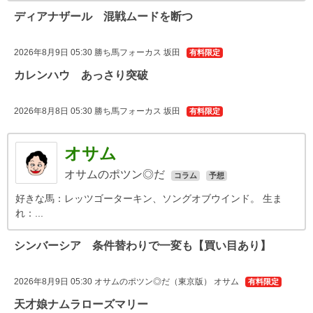
ディアナザール 混戦ムードを断つ
2026年8月9日 05:30 勝ち馬フォーカス 坂田
有料限定
カレンハウ あっさり突破
2026年8月8日 05:30 勝ち馬フォーカス 坂田
有料限定
オサム
オサムのポツン◎だ
コラム
予想
好きな馬：レッツゴーターキン、ソングオブウインド。 生ま
れ：...
シンバーシア 条件替わりで一変も【買い目あり】
2026年8月9日 05:30 オサムのポツン◎だ（東京版） オサム
有料限定
天才娘ナムラローズマリー