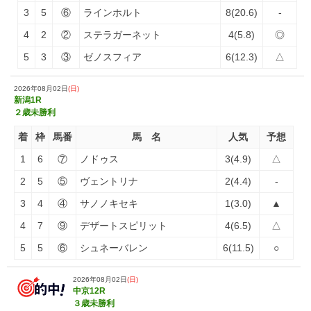
3
5
⑥
ラインホルト
8(20.6)
-
4
2
②
ステラガーネット
4(5.8)
◎
5
3
③
ゼノスフィア
6(12.3)
△
2026年08月02日
新潟1R
２歳未勝利
着
枠
馬番
馬 名
人気
予想
1
6
⑦
ノドゥス
3(4.9)
△
2
5
⑤
ヴェントリナ
2(4.4)
-
3
4
④
サノノキセキ
1(3.0)
▲
4
7
⑨
デザートスピリット
4(6.5)
△
5
5
⑥
シュネーバレン
6(11.5)
○
2026年08月02日
中京12R
３歳未勝利