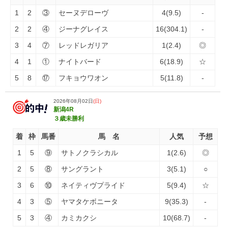
1
2
③
セーヌデローヴ
4(9.5)
-
2
2
④
ジーナグレイス
16(304.1)
-
3
4
⑦
レッドレガリア
1(2.4)
◎
4
1
①
ナイトバード
6(18.9)
☆
5
8
⑰
フキョウワオン
5(11.8)
-
2026年08月02日
新潟4R
３歳未勝利
着
枠
馬番
馬 名
人気
予想
1
5
⑨
サトノクラシカル
1(2.6)
◎
2
5
⑧
サングラント
3(5.1)
○
3
6
⑩
ネイティヴプライド
5(9.4)
☆
4
3
⑤
ヤマタケボニータ
9(35.3)
-
5
3
④
カミカクシ
10(68.7)
-