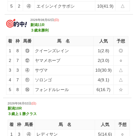
5
2
④
エイシンイクサボシ
10(41.9)
△
2026年08月02日
新潟11R
３歳未勝利
着
枠
馬番
馬 名
人気
予想
1
8
⑬
クイーンズレイン
1(2.8)
◎
2
7
⑫
ヤマメホープ
2(3.0)
○
3
3
④
サヴマ
10(30.9)
△
4
7
⑪
ソロンゴ
4(9.1)
△
5
8
⑭
フォンドルレール
6(16.7)
☆
2026年08月02日
新潟10R
３歳上１勝クラス
着
枠
馬番
馬 名
人気
予想
1
3
④
レディサン
5(14.6)
○