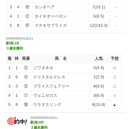
3
4
⑧
カシオペア
7(10.1)
-
4
1
②
タイキオーベロン
5(6.5)
-
5
8
⑰
ステキサプライズ
12(143.3)
-
2026年08月01日
新潟11R
３歳未勝利
着
枠
馬番
馬 名
人気
予想
1
1
②
ジワタネホ
2(4.9)
☆
2
6
⑪
クリスタルドレス
1(2.9)
△
3
3
⑤
ブライスフェアリー
4(9.0)
△
4
1
①
ヴェニゼロス
3(6.8)
○
5
8
⑱
ウラヌスリング
8(15.8)
▲
2026年08月01日
新潟10R
３歳未勝利