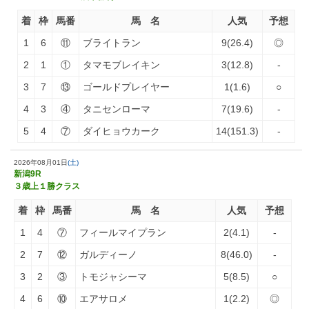
着
枠
馬番
馬 名
人気
予想
1
6
⑪
ブライトラン
9(26.4)
◎
2
1
①
タマモブレイキン
3(12.8)
-
3
7
⑬
ゴールドプレイヤー
1(1.6)
○
4
3
④
タニセンローマ
7(19.6)
-
5
4
⑦
ダイヒョウカーク
14(151.3)
-
2026年08月01日
新潟9R
３歳上１勝クラス
着
枠
馬番
馬 名
人気
予想
1
4
⑦
フィールマイプラン
2(4.1)
-
2
7
⑫
ガルディーノ
8(46.0)
-
3
2
③
トモジャシーマ
5(8.5)
○
4
6
⑩
エアサロメ
1(2.2)
◎