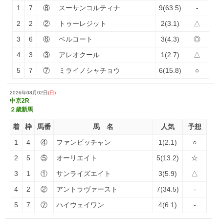
1
7
⑧
スーサンコルティナ
9(63.5)
-
2
2
②
トゥーレジット
2(3.1)
△
3
6
⑥
ベルコート
3(4.3)
◎
4
3
③
アレオクール
1(2.7)
△
5
7
⑦
ミライノシャチョウ
6(15.8)
○
2026年08月02日
中京2R
２歳新馬
着
枠
馬番
馬 名
人気
予想
1
4
④
ファンビッチャン
1(2.1)
○
2
5
⑤
オーリエイト
5(13.2)
☆
3
1
①
サンライズエイト
3(5.9)
△
4
2
②
アントラヴァースト
7(34.5)
-
5
7
⑦
ハイウェイワン
4(6.1)
-