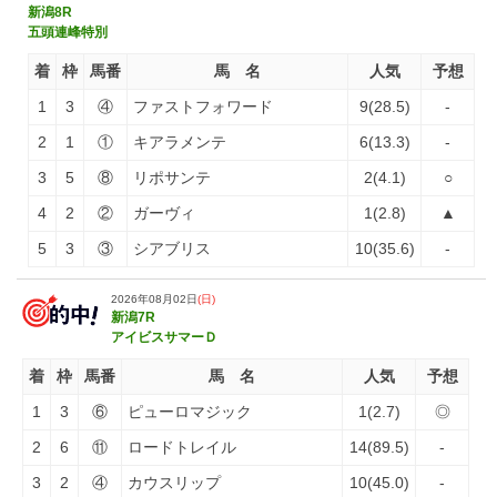
新潟8R
五頭連峰特別
着
枠
馬番
馬 名
人気
予想
1
3
④
ファストフォワード
9(28.5)
-
2
1
①
キアラメンテ
6(13.3)
-
3
5
⑧
リポサンテ
2(4.1)
○
4
2
②
ガーヴィ
1(2.8)
▲
5
3
③
シアブリス
10(35.6)
-
2026年08月02日
新潟7R
アイビスサマーＤ
着
枠
馬番
馬 名
人気
予想
1
3
⑥
ピューロマジック
1(2.7)
◎
2
6
⑪
ロードトレイル
14(89.5)
-
3
2
④
カウスリップ
10(45.0)
-