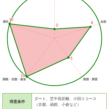
ダート、芝中長距離、小回りコース
得意条件
（京都、函館、小倉など）