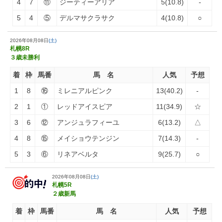
4
7
⑪
ジーティーアリア
5(10.8)
-
5
4
⑤
デルマサクラサク
4(10.8)
○
2026年08月08日
札幌8R
３歳未勝利
着
枠
馬番
馬 名
人気
予想
1
8
⑯
ミレニアルピンク
13(40.2)
-
2
1
①
レッドアイスピア
11(34.9)
☆
3
6
⑫
アンジュラフィーユ
6(13.2)
△
4
8
⑮
メイショウテンジン
7(14.3)
-
5
3
⑥
リネアベルタ
9(25.7)
○
2026年08月08日
札幌5R
２歳新馬
着
枠
馬番
馬 名
人気
予想