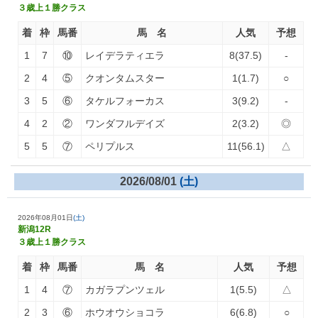
３歳上１勝クラス
着
枠
馬番
馬 名
人気
予想
1
7
⑩
レイデラティエラ
8(37.5)
-
2
4
⑤
クオンタムスター
1(1.7)
○
3
5
⑥
タケルフォーカス
3(9.2)
-
4
2
②
ワンダフルデイズ
2(3.2)
◎
5
5
⑦
ペリプルス
11(56.1)
△
2026/08/01
2026年08月01日
新潟12R
３歳上１勝クラス
着
枠
馬番
馬 名
人気
予想
1
4
⑦
カガラプンツェル
1(5.5)
△
2
3
⑥
ホウオウショコラ
6(6.8)
○