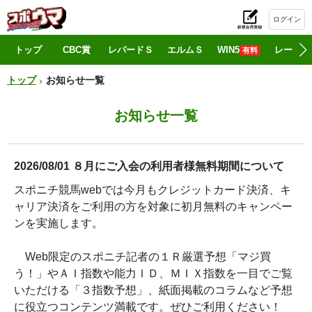
ログイン
初
トップ
CBC賞
レパードＳ
エルムＳ
WIN5
レース情
有料
トップ
お知らせ一覧
お知らせ一覧
2026/08/01 ８月にご入会の利用者様無料期間について
スポニチ競馬webでは今月もクレジットカード決済、キ
ャリア決済をご利用の方を対象に初月無料のキャンペー
ンを実施します。
Web限定のスポニチ記者の１Ｒ厳選予想「マジ買
う！」やＡＩ指数や能力ＩＤ、ＭＩＸ指数を一目でご覧
いただける「３指数予想」、紙面掲載のコラムなど予想
に役立つコンテンツ満載です。ぜひご利用ください！