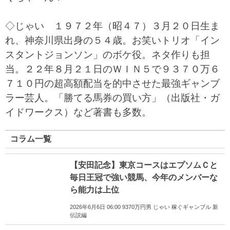
◇じゃい １９７２年（昭４７）３月２０日生ま
れ、神奈川県出身の５４歳。お笑いトリオ「イン
スタントジョンソン」のボケ役。ネタ作りも担
当。２２年８月２１日のＷＩＮ５で９３７０万６
７１０円の超高額配当を的中させた最強ギャンブ
ラー芸人。「勝てる馬券の買い方」（出版社・ガ
イドワークス）など著書も多数。
コラム一覧
【安田記念】東京コースはエプソムＣと
毎日王冠で強い競馬、今年のメンバーな
ら能力は上位
2026年6月6日 06:00 9370万円男 じゃい 稼ぐギャンブル 新
伝説編