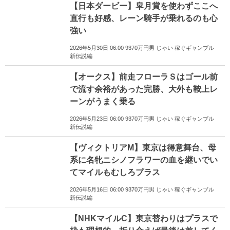
【日本ダービー】皐月賞を使わずここへ
直行も好感、レーン騎手が乗れるのも心
強い
2026年5月30日 06:00 9370万円男 じゃい 稼ぐギャンブル
新伝説編
【オークス】前走フローラＳはゴール前
で流す余裕があった完勝、大外も鞍上レ
ーンがうまく乗る
2026年5月23日 06:00 9370万円男 じゃい 稼ぐギャンブル
新伝説編
【ヴィクトリアM】東京は得意舞台、母
系に名牝ニシノフラワーの血を継いでい
てマイルもむしろプラス
2026年5月16日 06:00 9370万円男 じゃい 稼ぐギャンブル
新伝説編
【NHKマイルC】東京替わりはプラスで