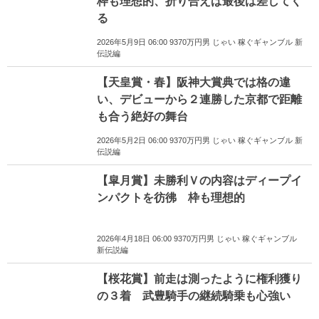
枠も理想的、折り合えば最後は差してく
る
2026年5月9日 06:00 9370万円男 じゃい 稼ぐギャンブル 新
伝説編
【天皇賞・春】阪神大賞典では格の違
い、デビューから２連勝した京都で距離
も合う絶好の舞台
2026年5月2日 06:00 9370万円男 じゃい 稼ぐギャンブル 新
伝説編
【皐月賞】未勝利Ｖの内容はディープイ
ンパクトを彷彿 枠も理想的
2026年4月18日 06:00 9370万円男 じゃい 稼ぐギャンブル
新伝説編
【桜花賞】前走は測ったように権利獲り
の３着 武豊騎手の継続騎乗も心強い