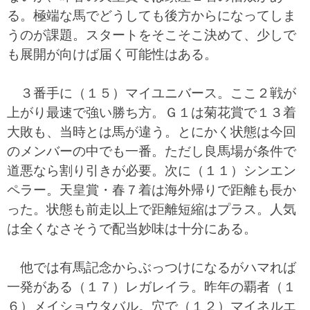
る。極端な馬でどうしても後方からになってしま
うのが課題。スタートをそこそこ決めて、少しで
も展開が向けば届く可能性はある。
３番手に（１５）マイユニバース。ここ２戦が
上がり最速で強い勝ち方。Ｇ１は菊花賞で１３着
大敗も、当時とは馬が違う。とにかく状態は今回
のメンバーの中でも一番。ただし良馬場が条件で
道悪なら割り引きが必要。次に（１１）シンエン
ペラー。天皇賞・春７着は海外帰りで距離も長か
った。状態も前走以上で距離短縮はプラス。人気
は全くなさそうで配当妙味は十分にある。
他では有馬記念からぶっつけになるがハマれば
一発がある（１７）レガレイラ。昨年の覇者（１
６）メイショウタバル。穴で（１２）マイネルエ