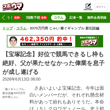
ログイン
初
マジ買う！
3指数予想
コラム
記者一覧
無料会員登録
有料
有料
トップ
コラム
9370万円男 じゃい 稼ぐギャンブル 新伝説編
【宝塚記念】好位で競馬できるし枠も
絶好、父が果たせなかった偉業を息子
が成し遂げる
2026年6月13日 06:00
さあいよいよ宝塚記念。今年は面
「稼ぐギャンブル」
新伝説編 9370万円
白いメンバーだが、それぞれ懸念材
的中男じゃい
料があって紛れもありそうだ。本命
は（５）クロワデュノール。史上初