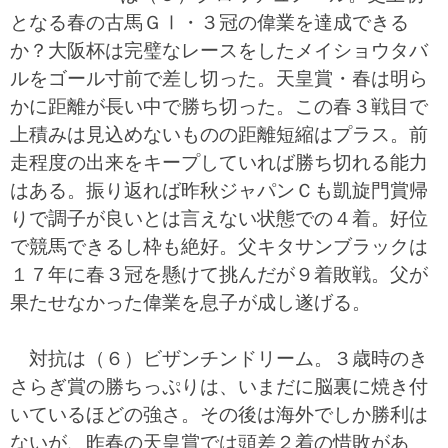
となる春の古馬ＧⅠ・３冠の偉業を達成できる
か？大阪杯は完璧なレースをしたメイショウタバ
ルをゴール寸前で差し切った。天皇賞・春は明ら
かに距離が長い中で勝ち切った。この春３戦目で
上積みは見込めないものの距離短縮はプラス。前
走程度の出来をキープしていれば勝ち切れる能力
はある。振り返れば昨秋ジャパンＣも凱旋門賞帰
りで調子が良いとは言えない状態での４着。好位
で競馬できるし枠も絶好。父キタサンブラックは
１７年に春３冠を懸けて挑んだが９着敗戦。父が
果たせなかった偉業を息子が成し遂げる。
対抗は（６）ビザンチンドリーム。３歳時のき
さらぎ賞の勝ちっぷりは、いまだに脳裏に焼き付
いているほどの強さ。その後は海外でしか勝利は
ないが、昨春の天皇賞では頭差２着の惜敗があ