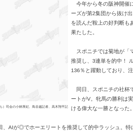
今年から冬の阪神開催に
ーズが第2集団から抜け
を読んだ鞍上の好判断も
果たした。
スポニチでは菊地が「マ
推奨し、3連単を的中！ 
136％と躍動しており、
同日、スポニチの社杯で
ートがV。牝馬の勝利は実
ら）司会の小林厚妃、鳥谷越記者、高木翔平記
ける偉大な一勝となった
、AIが◎でホーエリートを推奨して的中ラッシュ。特