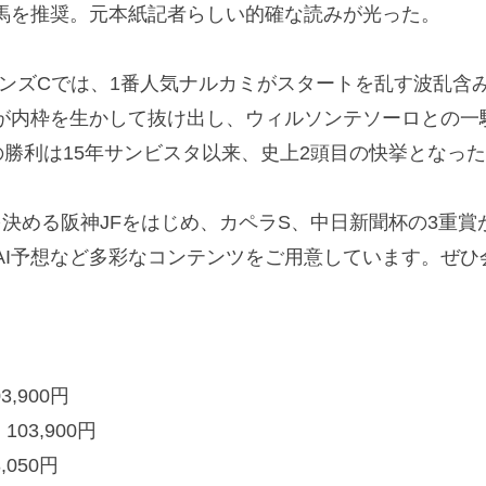
馬を推奨。元本紙記者らしい的確な読みが光った。
ンズCでは、1番人気ナルカミがスタートを乱す波乱含
が内枠を生かして抜け出し、ウィルソンテソーロとの一
勝利は15年サンビスタ以来、史上2頭目の快挙となっ
決める阪神JFをはじめ、カペラS、中日新聞杯の3重賞
AI予想など多彩なコンテンツをご用意しています。ぜ
3,900円
03,900円
,050円