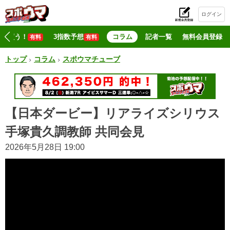
ログイン
初
マジ買う！
3指数予想
コラム
記者一覧
無料会員登録
有料
有料
トップ
コラム
スポウマチューブ
【日本ダービー】リアライズシリウス
手塚貴久調教師 共同会見
2026年5月28日 19:00