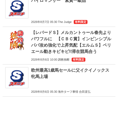
パイロマンサー 素質一級品
2026年8月7日 05:30 The Judge
有料限定
【レパードＳ】メルカントゥール春先より
パワフルに 【ＣＢＣ賞】インビンシブル
パパ攻め強化で上昇気配【エルムＳ】ペリ
エール動きキビキビ!!滞在競馬合う
2026年8月6日 10:00 調教独断
有料限定
欧州最高1歳馬セールに父イクイノックス
牝馬上場
2026年8月6日 05:30 海外ターフ事情 合田直弘