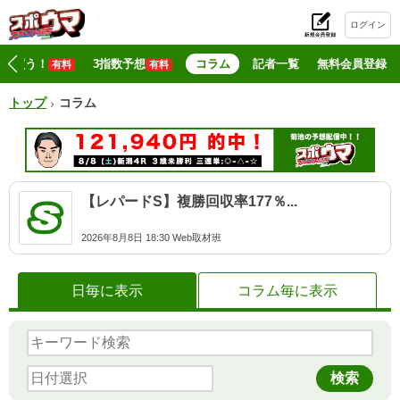
ログイン
初
マジ買う！
3指数予想
コラム
記者一覧
無料会員登録
有料
有料
トップ
コラム
【レパードS】複勝回収率177％...
2026年8月8日 18:30 Web取材班
日毎に表示
コラム毎に表示
検索