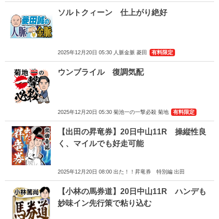
ソルトクィーン 仕上がり絶好
2025年12月20日 05:30 人脈金脈 菱田
有料限定
ウンブライル 復調気配
2025年12月20日 05:30 菊池一の一撃必殺 菊地
有料限定
【出田の昇竜券】20日中山11R 操縦性良
く、マイルでも好走可能
2025年12月20日 08:00 出た！！昇竜券 特別編 出田
【小林の馬券道】20日中山11R ハンデも
妙味イン先行策で粘り込む