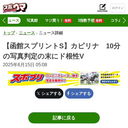
ログイン
初
ニュース
写真館
マジ買う！
3指数予想
コラム
有料
有料
トップ
ニュース
ニュース詳細
【函館スプリントS】カピリナ 10分
の写真判定の末にド根性V
2025年6月15日 05:08
シェアする
シェアする
記事に戻る