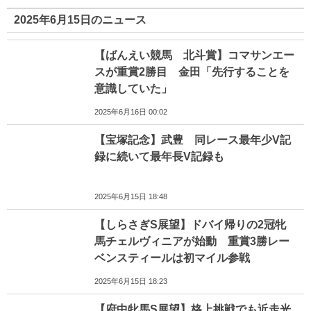
2025年6月15日のニュース
【ばんえい競馬 北斗賞】コマサンエー
スが重賞2勝目 金田「先行することを
意識していた」
2025年6月16日 00:02
【宝塚記念】武豊 同レース最年少V記
録に続いて最年長V記録も
2025年6月15日 18:48
【しらさぎS展望】ドバイ帰りの2冠牝
馬チェルヴィニアが始動 重賞3勝レー
ベンスティールは初マイル参戦
2025年6月15日 18:23
【府中牝馬S展望】格上挑戦でも近走光