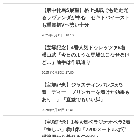
【府中牝馬S展望】格上挑戦でも近走光
るラヴァンダが中心 セキトバイースト
も重賞初Vへ勢い十分
2025年6月15日 18:16
【宝塚記念】4番人気ドゥレッツァ9着
横山武「今日のような馬場はこなせるけ
ど…」前半は作戦通り
2025年6月15日 17:06
【宝塚記念】ジャスティンパレスが3
着 ディー「ブリンカーを着けた効果も
あり…」「直線でもいい脚」
2025年6月15日 17:01
【宝塚記念】1番人気ベラジオオペラ2着
「悔しい」横山和「2200メートルは守
備範囲から外れるのかな」