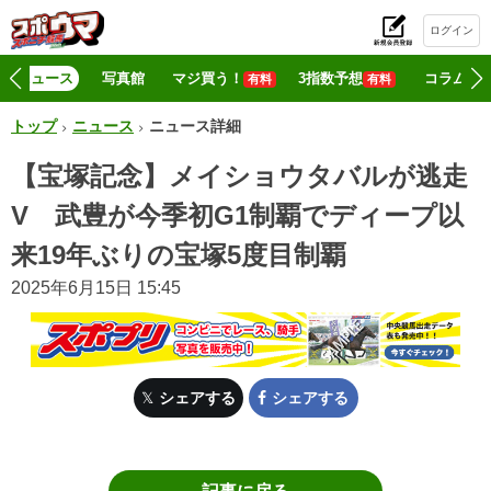
ログイン
初
ニュース
写真館
マジ買う！
3指数予想
コラム
有料
有料
トップ
ニュース
ニュース詳細
【宝塚記念】メイショウタバルが逃走
V 武豊が今季初G1制覇でディープ以
来19年ぶりの宝塚5度目制覇
2025年6月15日 15:45
シェアする
シェアする