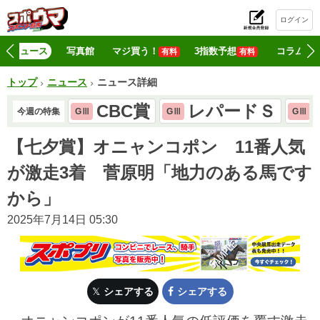
ログイン
初
ニュース
写真館
マジ買う！
3指数予想
コラム
有料
有料
トップ
ニュース
ニュース詳細
CBC賞
レパードＳ
今週の特集
GⅢ
GⅢ
GⅢ
【七夕賞】オニャンコポン 11番人気
が激走3着 菅原明「地力のある馬です
から」
2025年7月14日 05:30
シェアする
シェアする