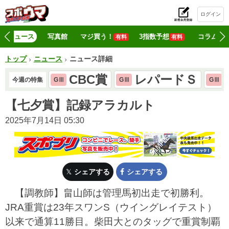
ログイン
初
ニュース
写真館
マジ買う！
3指数予想
コラム
有料
有料
トップ
ニュース
ニュース詳細
CBC賞
レパードＳ
今週の特集
GⅢ
GⅢ
GⅢ
【七夕賞】記録アラカルト
2025年7月14日 05:30
シェアする
シェアする
【調教師】畠山師は管理馬初出走で初勝利。
JRA重賞は23年スワンS（ウイングレイテスト）
以来で通算11勝目。柴田大とのタッグで重賞制覇