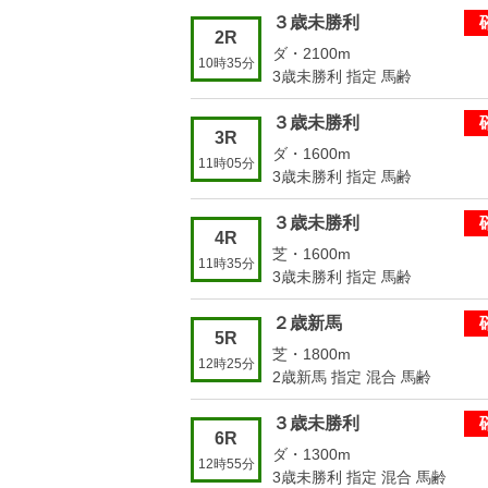
３歳未勝利
2R
ダ・2100m
10時35分
3歳未勝利 指定 馬齢
３歳未勝利
3R
ダ・1600m
11時05分
3歳未勝利 指定 馬齢
３歳未勝利
4R
芝・1600m
11時35分
3歳未勝利 指定 馬齢
２歳新馬
5R
芝・1800m
12時25分
2歳新馬 指定 混合 馬齢
３歳未勝利
6R
ダ・1300m
12時55分
3歳未勝利 指定 混合 馬齢