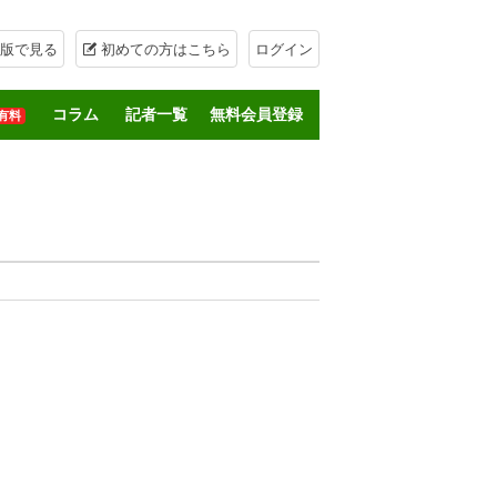
版で見る
初めての方はこちら
ログイン
コラム
記者一覧
無料会員登録
有料