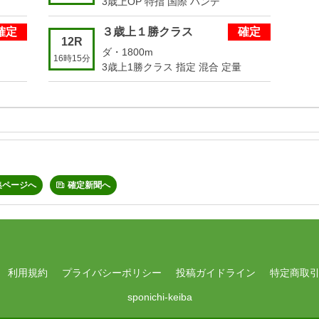
3歳上OP 特指 国際 ハンデ
確定
３歳上１勝クラス
確定
12R
ダ・1800m
16時15分
3歳上1勝クラス 指定 混合 定量
集ページへ
確定新聞へ
利用規約
プライバシーポリシー
投稿ガイドライン
特定商取
sponichi-keiba