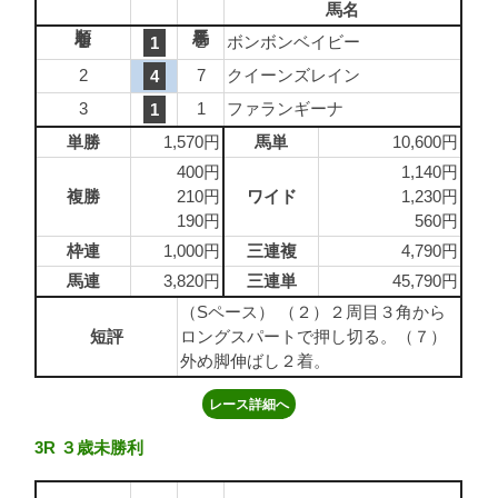
馬名
1
2
ボンボンベイビー
1
2
7
クイーンズレイン
4
3
1
ファランギーナ
1
単勝
1,570円
馬単
10,600円
400円
1,140円
複勝
210円
ワイド
1,230円
190円
560円
枠連
1,000円
三連複
4,790円
馬連
3,820円
三連単
45,790円
（Sペース） （２）２周目３角から
短評
ロングスパートで押し切る。（７）
外め脚伸ばし２着。
レース詳細へ
3R ３歳未勝利