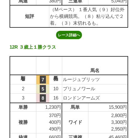
馬連
380円
三連単
5,040円
（Mペース） １番人気（９）好位外
短評
から横綱競馬。（８）粘り込んで２
着。（３）末切れるも。
レース詳細へ
12R ３歳上１勝クラス
馬名
1
13
ルージュブリッツ
7
2
10
プリュノワール
5
3
16
ロンドンアームズ
8
単勝
1,230円
馬単
15,900円
370円
2,800円
複勝
400円
ワイド
3,300円
490円
2,950円
枠連
660円
三連複
45,460円