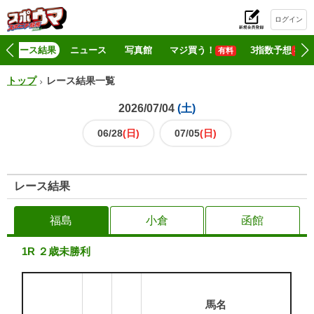
ログイン
初
レース結果
ニュース
写真館
マジ買う！
3指数予想
有料
有料
トップ
レース結果一覧
2026/07/04
06/28
07/05
レース結果
福島
小倉
函館
1R ２歳未勝利
馬名