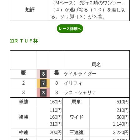
（Mペース） 先行２騎のワンツー。
短評
（４）が逃げ粘る（１０）を差し切
る。ジリ脚（３）が３着。
レース詳細へ
11R ＴＵＦ杯
馬名
1
9
ゲイルライダー
8
2
8
イリフィ
7
3
3
ラストシャリナ
3
単勝
160円
馬単
510円
110円
210円
複勝
160円
ワイド
580円
310円
1,140円
枠連
200円
三連複
2,220円