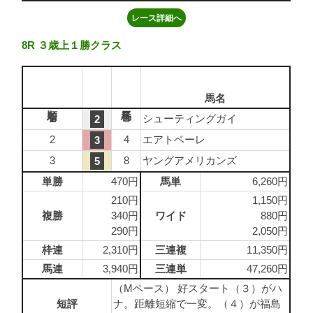
レース詳細へ
8R ３歳上１勝クラス
馬名
1
3
シューティングガイ
2
2
4
エアトベーレ
3
3
8
ヤングアメリカンズ
5
単勝
470円
馬単
6,260円
210円
1,150円
複勝
340円
ワイド
880円
290円
2,050円
枠連
2,310円
三連複
11,350円
馬連
3,940円
三連単
47,260円
（Mペース） 好スタート（３）がハ
短評
ナ。距離短縮で一変。（４）が福島