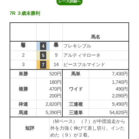
レース詳細へ
7R ３歳未勝利
馬名
1
7
フレキシブル
4
2
9
アルティマローネ
5
3
14
ピースフルマインド
7
単勝
520円
馬単
7,430円
180円
1,740円
複勝
470円
ワイド
490円
200円
2,090円
枠連
2,820円
三連複
9,490円
馬連
5,390円
三連単
54,820円
（Mペース） （７）が中団追走から
短評
外を力強く伸びて差し切り。インた
めた（９）が２着。