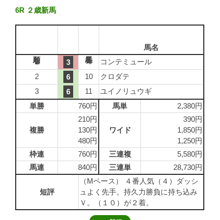
6R ２歳新馬
馬名
1
4
コンテミュール
3
2
10
クロダテ
6
3
11
ユイノリュウギ
6
単勝
760円
馬単
2,380円
210円
390円
複勝
130円
ワイド
1,850円
480円
1,250円
枠連
760円
三連複
5,580円
馬連
840円
三連単
28,730円
（Mペース） ４番人気（４）ダッシ
短評
ュよく先手。持久力勝負に持ち込み
Ｖ。（１０）が２着。