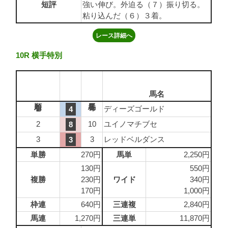
短評
強い伸び。外迫る（７）振り切る。
粘り込んだ（６）３着。
レース詳細へ
10R 横手特別
馬名
1
4
ディーズゴールド
4
2
10
ユイノマチブセ
8
3
3
レッドベルダンス
3
単勝
270円
馬単
2,250円
130円
550円
複勝
230円
ワイド
340円
170円
1,000円
枠連
640円
三連複
2,840円
馬連
1,270円
三連単
11,870円