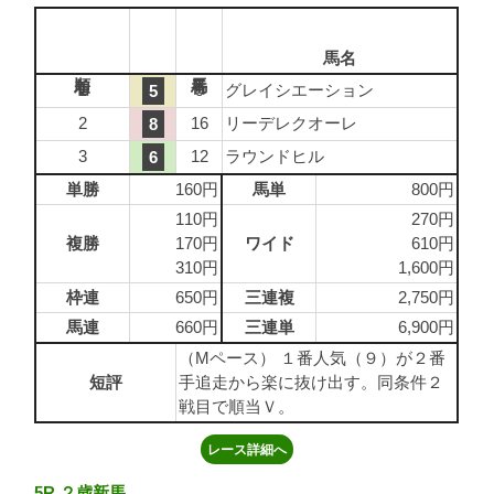
馬名
1
9
グレイシエーション
5
2
16
リーデレクオーレ
8
3
12
ラウンドヒル
6
単勝
160円
馬単
800円
110円
270円
複勝
170円
ワイド
610円
310円
1,600円
枠連
650円
三連複
2,750円
馬連
660円
三連単
6,900円
（Mペース） １番人気（９）が２番
短評
手追走から楽に抜け出す。同条件２
戦目で順当Ｖ。
レース詳細へ
5R ２歳新馬