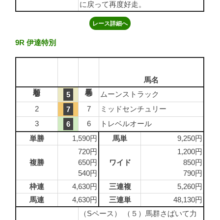
に戻って再度好走。
レース詳細へ
9R 伊達特別
馬名
1
5
ムーンストラック
5
2
7
ミッドセンチュリー
7
3
6
トレベルオール
6
単勝
1,590円
馬単
9,250円
720円
1,200円
複勝
650円
ワイド
850円
540円
790円
枠連
4,630円
三連複
5,260円
馬連
4,630円
三連単
48,130円
（Sペース） （５）馬群さばいて力