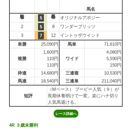
馬名
1
9
オリジナルアポジー
5
2
8
ワンダーブリッツ
5
3
12
イントゥザウインド
7
単勝
25,090円
馬単
71,610円
1,600円
4,080円
複勝
110円
ワイド
5,590円
110円
150円
枠連
14,680円
三連複
10,530円
馬連
18,540円
三連単
211,040円
（Mペース） ブービー人気（９）が
短評
長期休養明けで一変。楽にハナ切り
人気馬退ける。
レース詳細へ
4R ３歳未勝利