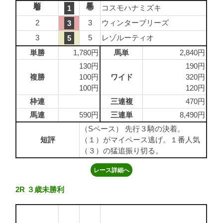
1
1
コスモハナミズキ
1
2
3
ウィンターブリーズ
3
3
5
レゾルーティオ
5
単勝
1,780円
馬単
2,840円
130円
190円
複勝
100円
ワイド
320円
100円
120円
枠連
三連複
470円
馬連
590円
三連単
8,490円
（Sペース） 先行３騎の決着。
短評
（１）がマイペース逃げ。１番人気
（３）の猛追振り切る。
レース詳細へ
2R ３歳未勝利