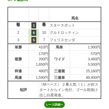
馬名
1
1
スタースポット
1
2
10
グルドロッティン
6
3
7
フェリスセンダ
5
単勝
410円
馬単
1,900円
170円
570円
複勝
200円
ワイド
3,460円
1,650円
5,500円
枠連
480円
三連複
25,160円
馬連
1,590円
三連単
88,400円
（Mペース） ２番人気（１）が好ス
短評
タートからイン先行。ゴール前抜け
出し白星発進。
レース詳細へ