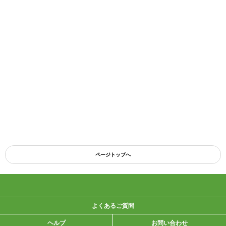
ページトップへ
よくあるご質問
ヘルプ
お問い合わせ