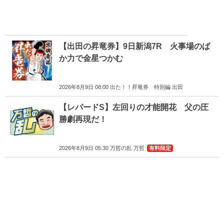
【出田の昇竜券】9日新潟7R 火事場のば
か力で金星つかむ
2026年8月9日 08:00 出た！！昇竜券 特別編 出田
【レパードS】左回りの才能開花 父の圧
勝劇再現だ！
2026年8月9日 05:30 万哲の乱 万哲
有料限定