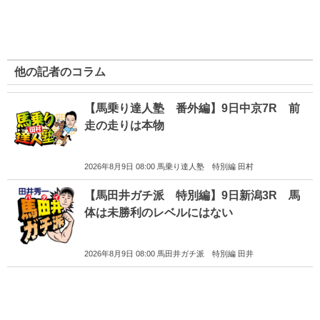
他の記者のコラム
【馬乗り達人塾 番外編】9日中京7R 前
走の走りは本物
2026年8月9日 08:00 馬乗り達人塾 特別編 田村
【馬田井ガチ派 特別編】9日新潟3R 馬
体は未勝利のレベルにはない
2026年8月9日 08:00 馬田井ガチ派 特別編 田井