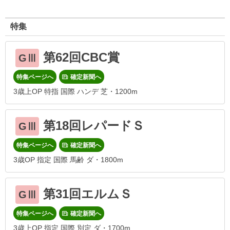
特集
第62回CBC賞
GⅢ
特集ページへ
確定新聞へ
3歳上OP 特指 国際 ハンデ 芝・1200m
第18回レパードＳ
GⅢ
特集ページへ
確定新聞へ
3歳OP 指定 国際 馬齢 ダ・1800m
第31回エルムＳ
GⅢ
特集ページへ
確定新聞へ
3歳上OP 指定 国際 別定 ダ・1700m