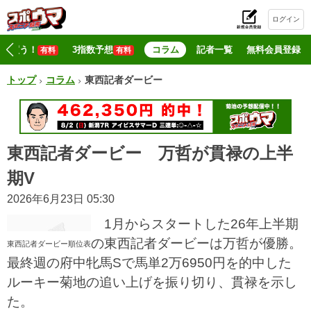
ログイン
初
マジ買う！
3指数予想
コラム
記者一覧
無料会員登録
有料
有料
トップ
コラム
東西記者ダービー
東西記者ダービー 万哲が貫禄の上半
期V
2026年6月23日 05:30
1月からスタートした26年上半期
の東西記者ダービーは万哲が優勝。
東西記者ダービー順位表
最終週の府中牝馬Sで馬単2万6950円を的中した
ルーキー菊地の追い上げを振り切り、貫禄を示し
た。