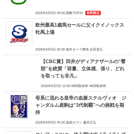
2026年8月6日 09:00 調教TOP10
有料限定
欧州最高1歳馬セールに父イクイノックス
牝馬上場
2026年8月6日 05:30 海外ターフ事情 合田直弘
【CBC賞】田井がディアナザールの“臀
部”を絶賛「容量、立体感、張り、どれ
を取っても非凡」
2026年8月5日 12:00 WEB取材班 WEB取材班
母系に流れる皇帝の血脈ステルヴィオ ジ
ャンダルム産駒は“3代制覇”への挑戦を期
待
2026年8月5日 05:30 血統ロマン 藤井正弘