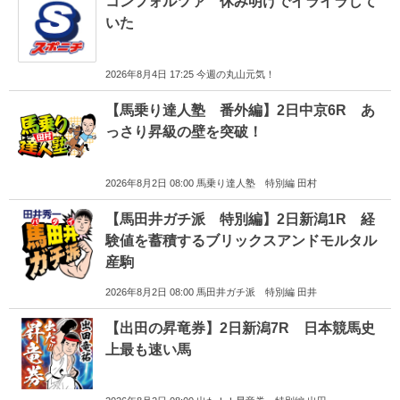
コンフォルツァ 休み明けでイライラして
いた
2026年8月4日 17:25 今週の丸山元気！
【馬乗り達人塾 番外編】2日中京6R あ
っさり昇級の壁を突破！
2026年8月2日 08:00 馬乗り達人塾 特別編 田村
【馬田井ガチ派 特別編】2日新潟1R 経
験値を蓄積するブリックスアンドモルタル
産駒
2026年8月2日 08:00 馬田井ガチ派 特別編 田井
【出田の昇竜券】2日新潟7R 日本競馬史
上最も速い馬