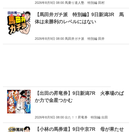
2026年8月9日 08:00 馬乗り達人塾 特別編 田村
【馬田井ガチ派 特別編】9日新潟3R 馬
体は未勝利のレベルにはない
2026年8月9日 08:00 馬田井ガチ派 特別編 田井
【出田の昇竜券】9日新潟7R 火事場のば
か力で金星つかむ
2026年8月9日 08:00 出た！！昇竜券 特別編 出田
【小林の馬券道】9日中京7R 母が果たせ