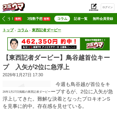
ログイン
初
マジ買う！
3指数予想
コラム
記者一覧
無料会員登録
有料
有料
トップ
コラム
東西記者ダービー
【東西記者ダービー】鳥谷越首位キー
プ 入矢が2位に急浮上
2026年1月27日 17:30
今週も鳥谷越が首位をキ
ープするが、2位に入矢が急
26年1月27日掲載の東西記者ダービー
浮上してきた。難解な決着となったプロキオンS
を見事に的中。存在感を見せている。