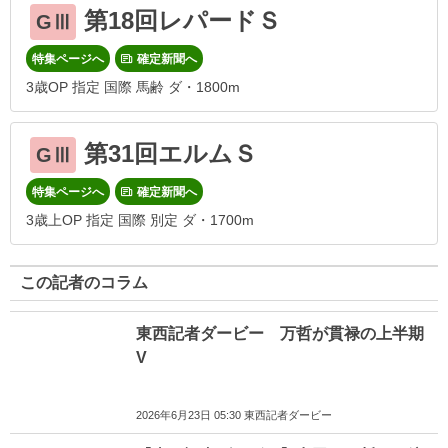
第18回レパードＳ
GⅢ
特集ページへ
確定新聞へ
3歳OP 指定 国際 馬齢 ダ・1800m
第31回エルムＳ
GⅢ
特集ページへ
確定新聞へ
3歳上OP 指定 国際 別定 ダ・1700m
この記者のコラム
東西記者ダービー 万哲が貫禄の上半期
V
2026年6月23日 05:30 東西記者ダービー