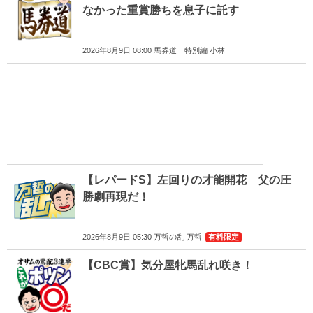
なかった重賞勝ちを息子に託す
2026年8月9日 08:00 馬券道 特別編 小林
【レパードS】左回りの才能開花 父の圧
勝劇再現だ！
2026年8月9日 05:30 万哲の乱 万哲
有料限定
【CBC賞】気分屋牝馬乱れ咲き！