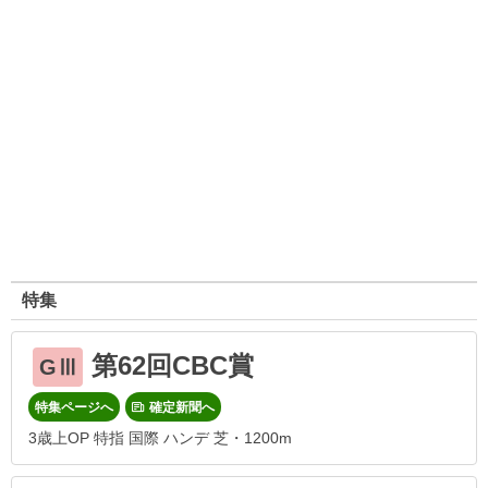
特集
第62回CBC賞
GⅢ
特集ページへ
確定新聞へ
3歳上OP 特指 国際 ハンデ 芝・1200m