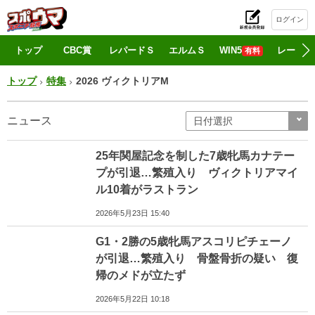
ログイン
初
トップ
CBC賞
レパードＳ
エルムＳ
WIN5
レース情
有料
トップ
特集
2026 ヴィクトリアM
ニュース
25年関屋記念を制した7歳牝馬カナテー
プが引退…繁殖入り ヴィクトリアマイ
ル10着がラストラン
2026年5月23日 15:40
G1・2勝の5歳牝馬アスコリピチェーノ
が引退…繁殖入り 骨盤骨折の疑い 復
帰のメドが立たず
2026年5月22日 10:18