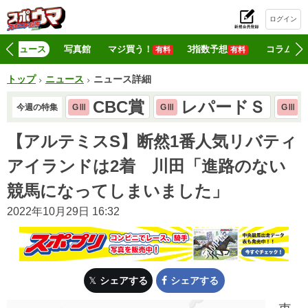
ログイン
初
ニュース
写真館
マジ買う！
3指数予想
コラム
有料
有料
トップ
ニュース
ニュース詳細
CBC賞
レパードＳ
今週の特集
GⅢ
GⅢ
GⅢ
【アルテミスS】断然1番人気リバティ
アイランドは2着 川田「進路のない
競馬になってしまいました」
2022年10月29日 16:32
シェアする
シェアする