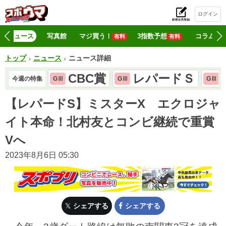
ログイン
初
ニュース
写真館
マジ買う！
3指数予想
コラム
有料
有料
トップ
ニュース
ニュース詳細
CBC賞
レパードＳ
今週の特集
GⅢ
GⅢ
GⅢ
【レパードS】ミスターX エクロジャ
イト本命！北村友とコンビ継続で重賞
Vへ
2023年8月6日 05:30
シェアする
シェアする