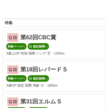
特集
第62回CBC賞
GⅢ
特集ページへ
確定新聞へ
3歳上OP 特指 国際 ハンデ 芝・1200m
第18回レパードＳ
GⅢ
特集ページへ
確定新聞へ
3歳OP 指定 国際 馬齢 ダ・1800m
第31回エルムＳ
GⅢ