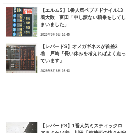
【エルムS】1番人気ペプチドナイル13
着大敗 富田「申し訳ない騎乗をしてし
まいました」
2023年8月6日 16:45
【レパードS】オメガギネスが首差2
着 戸崎「長い休みを考えればよく走っ
ています」
2023年8月6日 16:43
【レパードS】1番人気ミスティックロ
アまさか14着 川田「精神面の幼さが出