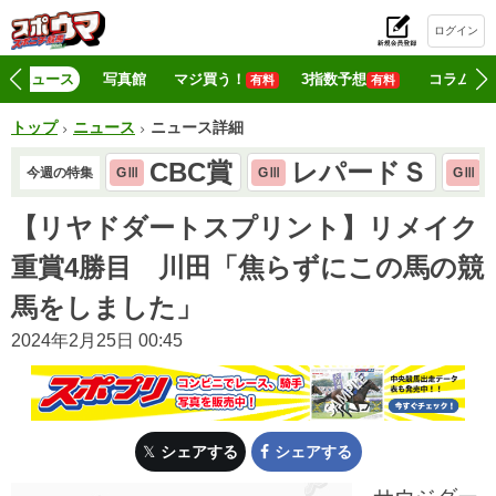
ログイン
初
ニュース
写真館
マジ買う！
3指数予想
コラム
有料
有料
トップ
ニュース
ニュース詳細
CBC賞
レパードＳ
今週の特集
GⅢ
GⅢ
GⅢ
【リヤドダートスプリント】リメイク
重賞4勝目 川田「焦らずにこの馬の競
馬をしました」
2024年2月25日 00:45
シェアする
シェアする