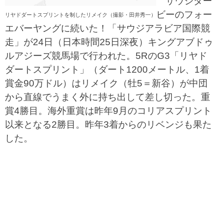
サウジダー
ビーのフォー
リヤドダートスプリントを制したリメイク（撮影・田井秀一）
エバーヤングに続いた！「サウジアラビア国際競
走」が24日（日本時間25日深夜）キングアブドゥ
ルアジーズ競馬場で行われた。5RのG3「リヤド
ダートスプリント」（ダート1200メートル、1着
賞金90万ドル）はリメイク（牡5＝新谷）が中団
から直線でうまく外に持ち出して差し切った。重
賞4勝目。海外重賞は昨年9月のコリアスプリント
以来となる2勝目。昨年3着からのリベンジも果た
した。