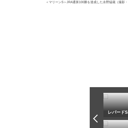
＜マリーンS＞JRA通算100勝を達成した永野猛蔵（
トフ・ルメール
安藤勝己
レパードS