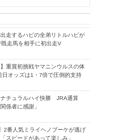
に出走するハピの全弟リトルハピが
で既走馬を相手に初出走V
S】重賞初挑戦ヤマニンウルスの体
前日オッズは1・7倍で圧倒的支持
ナチュラルハイ快勝 JRA通算
「関係者に感謝」
馬】2番人気ミライヘノブーケが逃げ
大「スピードがあって楽しみ」