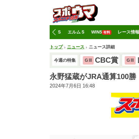
トップ
CBC賞
レパードＳ
エルムＳ
WIN5
レース情
有料
トップ
ニュース
ニュース詳細
CBC賞
今週の特集
GⅢ
GⅢ
永野猛蔵がJRA通算10
2024年7月6日 16:48