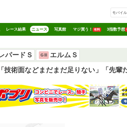
モバイル
報
レース結果
ニュース
写真館
マジ買う！
3指数予想
有料
レパードＳ
エルムＳ
GⅢ
0勝「技術面などまだまだ足りない」「先