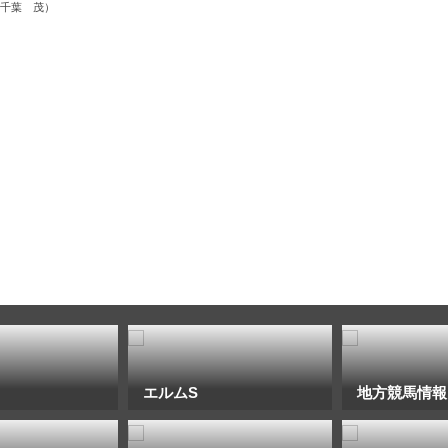
撮影・千葉 茂）
エルムS
地方競馬情報