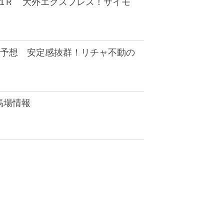
11Ｒ 大外エクスプレス！サイモ
I予想 安定感抜群！リチャ不動の
馬場情報