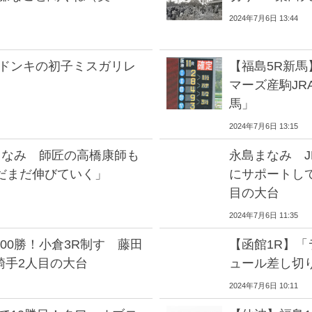
2024年7月6日 13:44
ードンキの初子ミスガリレ
【福島5R新
マーズ産駒J
馬」
2024年7月6日 13:15
島まなみ 師匠の高橋康師も
永島まなみ J
だまだ伸びていく」
にサポートし
目の大台
2024年7月6日 11:35
100勝！小倉3R制す 藤田
【函館1R】
騎手2人目の大台
ュール差し切
2024年7月6日 10:11