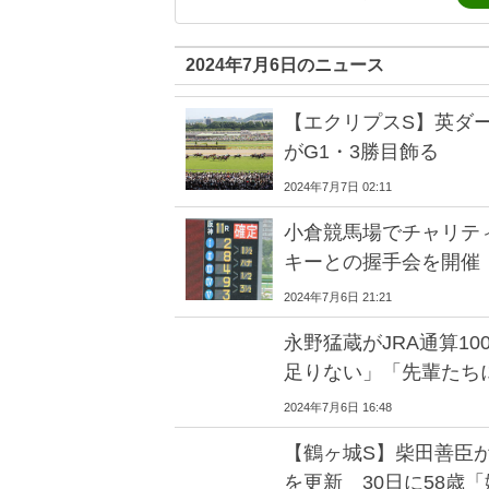
2024年7月6日のニュース
【エクリプスS】英ダ
がG1・3勝目飾る
2024年7月7日 02:11
小倉競馬場でチャリテ
キーとの握手会を開催
2024年7月6日 21:21
永野猛蔵がJRA通算1
足りない」「先輩たち
2024年7月6日 16:48
【鶴ヶ城S】柴田善臣が
を更新 30日に58歳