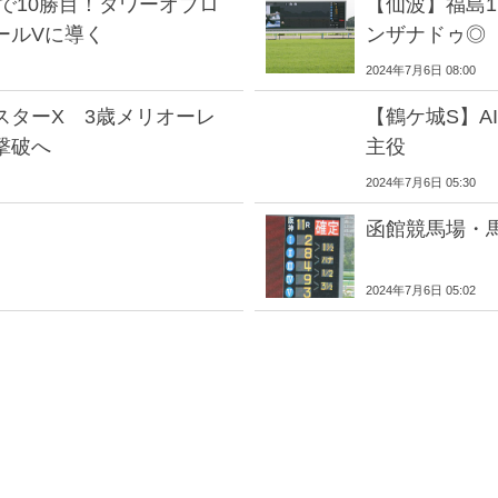
で10勝目！タワーオブロ
【仙波】福島
ールVに導く
ンザナドゥ◎
2024年7月6日 08:00
スターX 3歳メリオーレ
【鶴ケ城S】A
撃破へ
主役
2024年7月6日 05:30
函館競馬場・
2024年7月6日 05:02