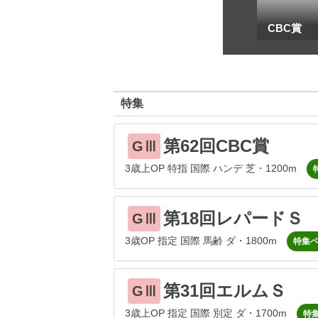
一
地方海外G1出馬表
CBC賞
特集
第62回CBC賞
GⅢ
3歳上OP 特指 国際 ハンデ 芝・1200m
第18回レパードＳ
GⅢ
3歳OP 指定 国際 馬齢 ダ・1800m
特集
第31回エルムＳ
GⅢ
3歳上OP 指定 国際 別定 ダ・1700m
特