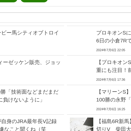
ービー馬シティオブトロイ
プロキオンS
6日の小倉7R
2024年7月6日 22:05
ィーゼッケン販売、ジョッ
【プロキオン
重にも注目！
2024年7月6日 17:36
00勝「技術面などまだまだ
【マリーンS】
に負けないように」
100勝の永野
2024年7月6日 16:25
自身のJRA最年長V記録
【福島6R新
「嫌なこと聞くね（笑
切りV 柴田