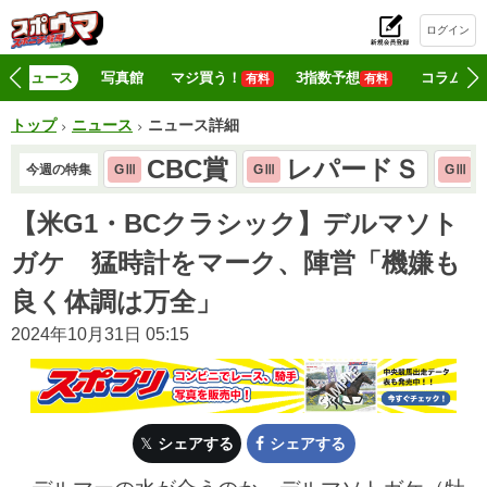
ログイン
初
ニュース
写真館
マジ買う！
3指数予想
コラム
有料
有料
トップ
ニュース
ニュース詳細
CBC賞
レパードＳ
今週の特集
GⅢ
GⅢ
GⅢ
【米G1・BCクラシック】デルマソト
ガケ 猛時計をマーク、陣営「機嫌も
良く体調は万全」
2024年10月31日 05:15
シェアする
シェアする