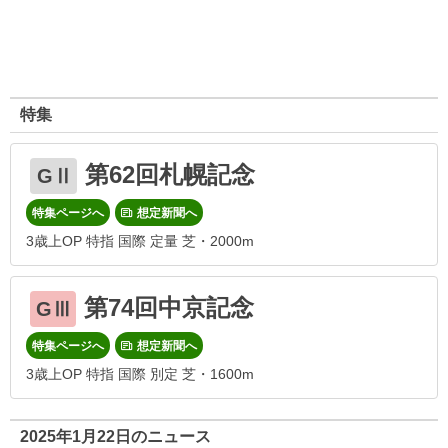
特集
第62回札幌記念
GⅡ
特集ページへ
想定新聞へ
3歳上OP 特指 国際 定量 芝・2000m
第74回中京記念
GⅢ
特集ページへ
想定新聞へ
3歳上OP 特指 国際 別定 芝・1600m
2025年1月22日のニュース