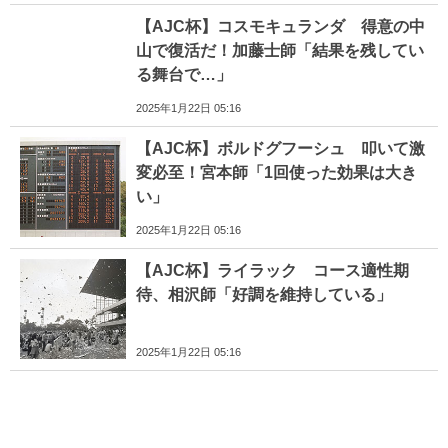
【AJC杯】コスモキュランダ 得意の中
山で復活だ！加藤士師「結果を残してい
る舞台で…」
2025年1月22日 05:16
【AJC杯】ボルドグフーシュ 叩いて激
変必至！宮本師「1回使った効果は大き
い」
2025年1月22日 05:16
【AJC杯】ライラック コース適性期
待、相沢師「好調を維持している」
2025年1月22日 05:16