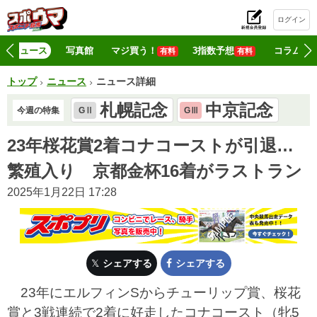
ログイン
初
ニュース
写真館
マジ買う！
3指数予想
コラム
有料
有料
トップ
ニュース
ニュース詳細
札幌記念
中京記念
今週の特集
GⅡ
GⅢ
23年桜花賞2着コナコーストが引退…
繁殖入り 京都金杯16着がラストラン
2025年1月22日 17:28
シェアする
シェアする
23年にエルフィンSからチューリップ賞、桜花
賞と3戦連続で2着に好走したコナコースト（牝5