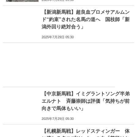
【新潟新馬戦】超良血プロメサアルムン
ド“約束”された名馬の道へ 国枝師「新
潟外回り絶対合う」
2025年7月29日 05:30
【中京新馬戦】イミグラントソング半弟
エルナト 斉藤崇師は評価「気持ちが前
向きで馬体もいい」
2025年7月29日 05:30
【札幌新馬戦】レッドスティンガー 体