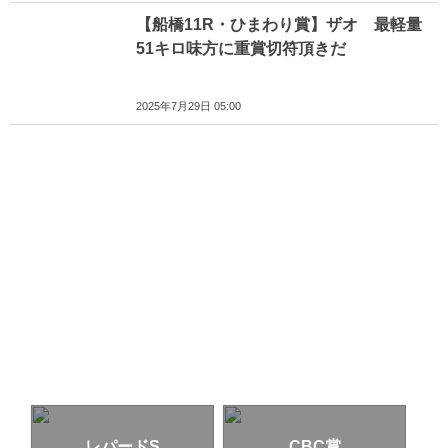
【船橋11R・ひまわり賞】ザオ 最軽量
51キロ味方に重賞切符頂きだ
2025年7月29日 05:00
レパードS
CBC賞