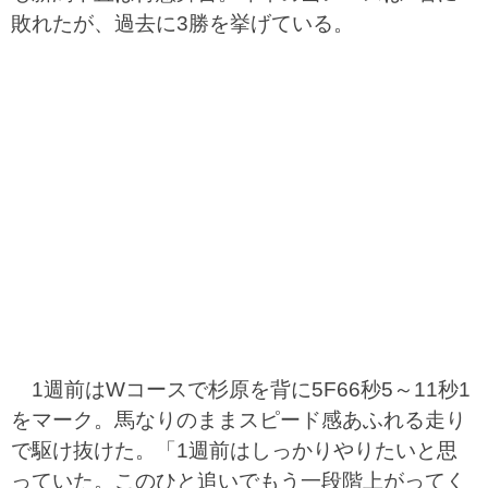
敗れたが、過去に3勝を挙げている。
1週前はWコースで杉原を背に5F66秒5～11秒1
をマーク。馬なりのままスピード感あふれる走り
で駆け抜けた。「1週前はしっかりやりたいと思
っていた。このひと追いでもう一段階上がってく