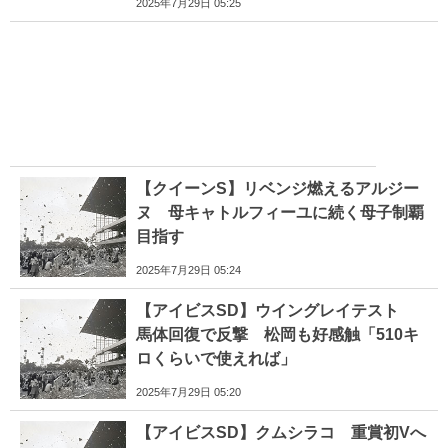
2025年7月29日 05:25
【クイーンS】リベンジ燃えるアルジー
ヌ 母キャトルフィーユに続く母子制覇
目指す
2025年7月29日 05:24
【アイビスSD】ウイングレイテスト
馬体回復で反撃 松岡も好感触「510キ
ロくらいで使えれば」
2025年7月29日 05:20
【アイビスSD】クムシラコ 重賞初Vへ