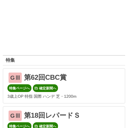
特集
第62回CBC賞
GⅢ
特集ページへ
確定新聞へ
3歳上OP 特指 国際 ハンデ 芝・1200m
第18回レパードＳ
GⅢ
特集ページへ
確定新聞へ