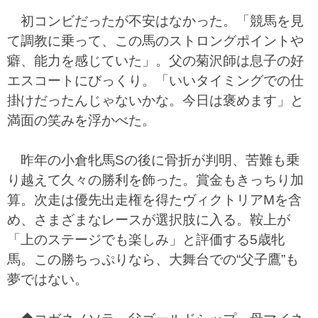
初コンビだったが不安はなかった。「競馬を見
て調教に乗って、この馬のストロングポイントや
癖、能力を感じていた」。父の菊沢師は息子の好
エスコートにびっくり。「いいタイミングでの仕
掛けだったんじゃないかな。今日は褒めます」と
満面の笑みを浮かべた。
昨年の小倉牝馬Sの後に骨折が判明、苦難も乗
り越えて久々の勝利を飾った。賞金もきっちり加
算。次走は優先出走権を得たヴィクトリアMを含
め、さまざまなレースが選択肢に入る。鞍上が
「上のステージでも楽しみ」と評価する5歳牝
馬。この勝ちっぷりなら、大舞台での“父子鷹”も
夢ではない。