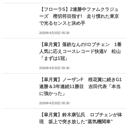
【フローラS】2連勝中ファムクラジュ
ーズ 樫切符目指す! 走り慣れた東京
で光るセンスと決め手
2026年4月20日 05:30
【皐月賞】落鉄なんの!ロブチェン 1番
人気に応えコースレコード快逃V 松山
「まずは1冠」
2026年4月20日 05:30
【皐月賞】ノーザンF 桜花賞に続きG1
連勝＆3年連続11勝目 吉田代表「本当
に強かった」
2026年4月20日 05:30
【皐月賞】鈴木康弘氏 ロブチェンが体
現 坂上で突き放した“蒸気機関車”