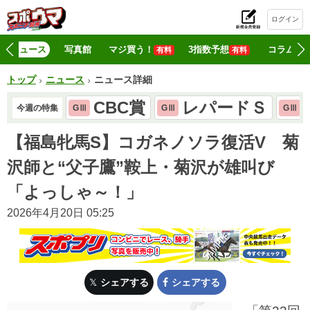
ログイン
初
ニュース
写真館
マジ買う！
3指数予想
コラム
有料
有料
トップ
ニュース
ニュース詳細
CBC賞
レパードＳ
今週の特集
GⅢ
GⅢ
GⅢ
【福島牝馬S】コガネノソラ復活V 菊
沢師と“父子鷹”鞍上・菊沢が雄叫び
「よっしゃ～！」
2026年4月20日 05:25
シェアする
シェアする