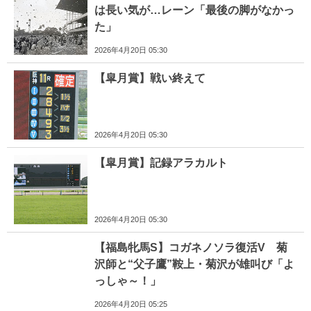
は長い気が…レーン「最後の脚がなかっ
た」
2026年4月20日 05:30
【皐月賞】戦い終えて
2026年4月20日 05:30
【皐月賞】記録アラカルト
2026年4月20日 05:30
【福島牝馬S】コガネノソラ復活V 菊
沢師と“父子鷹”鞍上・菊沢が雄叫び「よ
っしゃ～！」
2026年4月20日 05:25