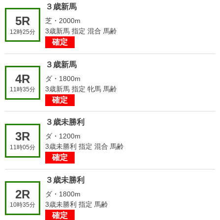
３歳新馬
5R
芝・2000m
3歳新馬 指定 混合 馬齢
12時25分
確定
３歳新馬
4R
ダ・1800m
3歳新馬 指定 牝馬 馬齢
11時35分
確定
３歳未勝利
3R
ダ・1200m
3歳未勝利 指定 混合 馬齢
11時05分
確定
３歳未勝利
2R
ダ・1800m
3歳未勝利 指定 馬齢
10時35分
確定