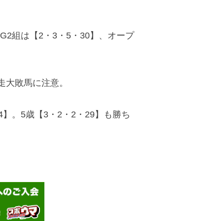
2組は【2・3・5・30】、オープ
前走大敗馬に注意。
】。5歳【3・2・2・29】も勝ち