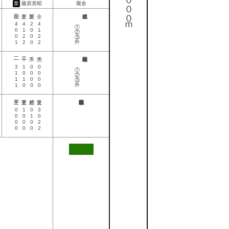
栗
藤原英昭
厩舎
①②③外
4
4
2
4
0
1
0
1
0
2
0
2
1
2
0
2
①②③外
3
1
0
0
1
0
0
0
1
1
0
0
1
0
0
0
0
1
0
3
0
0
1
0
0
0
0
2
0
0
0
2