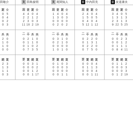
田敬介
美
田島俊明
美
尾関知人
栗
中内田充
栗
友道康夫
0
5
4
4
0
4
1
4
0
4
2
4
0
4
3
4
0
5
0
4
2
2
1
2
1
3
0
3
1
5
0
5
1
3
1
3
0
2
2
3
0
3
0
0
0
0
0
4
0
4
2
3
1
3
0
3
11
18
2
19
0
2
0
2
5
12
1
12
9
22
5
25
2
0
0
2
1
0
0
3
1
0
0
2
2
0
0
0
2
3
1
0
0
1
1
0
0
2
1
0
0
1
3
1
0
0
1
2
1
0
0
1
0
2
0
0
0
0
0
2
2
0
0
1
1
1
0
0
0
7
3
5
1
0
1
0
0
7
5
0
0
8
4
11
2
3
0
0
3
1
0
1
0
3
0
0
0
4
0
1
1
2
1
3
0
0
0
2
0
0
0
3
0
1
1
3
0
0
0
3
1
1
0
0
1
2
0
0
0
0
0
0
0
4
0
0
0
3
0
3
0
0
1
17
0
0
1
1
0
0
1
11
0
1
2
19