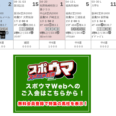
08･31 G3
04･20
04･13 L
03･30 L
C
新潟記念
牝野島崎特別 2
福島民報杯
六甲S
勝クラス
00
新潟4芝外2000
中山8芝内2000
福島2芝2000
阪神2芝外1600
 ルメール
晴
良
57 大野拓弥
曇
良
56 戸崎圭太
雨
良
58 三浦皇成
曇
良
58 荻野極
･2
17ﾄ
2･00･0
12ﾄ
1･58･2
15ﾄ
2･00･1
12ﾄ
1･34･6
⑭
①
①
⑩
単3.7
3ｹﾞ458
単290.1
8ｹﾞ466
単3.1
15ｹﾞ484
単4.3
4ｹﾞ498
単39.7
6
15
14
-
-
16
16
3
3
4
3
14
14
12
11
-
-
8
8
⑭
④
②
⑩
①
2秒0
上り
33.8
0秒1
上り
33.9
0秒3
上り
34.8
2秒4
上り
36.0
34.1
ｽ
3休
ｼﾗﾝｹﾄﾞ
ｸﾛｼｪｯﾄﾉｴﾙ
ｼﾘｳｽｺﾙﾄ
ﾀﾞﾃﾞｨｰｽﾞﾋ
8週
連闘
中9週
中9週
中4週
1
0
0
0
0
0
0
1
0
0
0
0
0
0
0
0
0
0
2