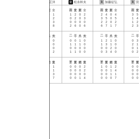
栗
池添学
美
竹内正洋
栗
松永幹夫
美
加藤征弘
美
宮
0
3
0
3
0
1
0
1
1
2
0
2
2
4
0
4
3
5
1
1
0
1
1
2
0
2
0
2
0
3
3
5
0
5
1
4
1
3
1
3
2
3
0
3
0
0
0
0
2
2
0
2
1
2
6
9
0
9
2
8
0
8
2
6
0
6
6
7
1
7
2
3
0
0
2
1
0
1
0
0
0
0
1
0
1
2
1
0
0
3
0
0
0
1
0
1
1
0
1
1
1
0
1
3
1
0
2
1
0
0
1
2
0
2
1
0
0
0
0
0
0
0
2
0
0
1
2
2
1
3
0
4
2
2
1
1
0
0
0
3
4
0
0
2
0
0
0
3
0
0
0
1
0
0
0
2
1
0
1
2
0
0
0
0
0
1
0
1
0
1
0
0
0
2
0
0
1
4
0
0
0
0
1
2
0
0
0
3
0
0
0
0
0
0
1
1
0
0
0
0
1
8
0
0
1
7
0
0
1
4
0
0
0
7
0
0