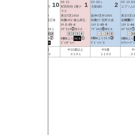
05･18 G1
11･23
06･21
03･09 L
05･10 G3
牝ヴィクトリア
秋色S 3勝クラ
町田特別 2勝ク
大阪城S
エプソム
ス
ラス
東京8芝1600
東京5芝1600
東京5芝2400
阪神4芝外1800
東京5芝18
曇
良
56 松山弘平
晴
良
H55 松岡正海
晴
良
H52 横山典弘
晴
良
57 団野大成
曇
稍重
57
18ﾄ
1･32･8
17ﾄ
1･32･5
9ﾄ
2･25･4
14ﾄ
1･45･0
18ﾄ
1･44
⑨
⑨
②
④
①
4ｹﾞ454
単25.1
9ｹﾞ458
単28.1
3ｹﾞ516
単3.6
7ｹﾞ462
単6.9
4ｹﾞ502
-
-
4
4
-
-
15
16
3
3
3
4
-
-
9
8
-
1
⑬
②
③
①
0秒7
上り
34.8
0秒6
上り
33.4
0秒4
上り
33.5
0秒3
上り
34.8
0秒3
上り
ｱｽｺﾘﾋﾟﾁｪｰ
ｴﾝﾍﾟﾗｰｽﾞｿ
3休
ﾋﾟｯｸﾃﾞﾑｯｼ
ﾃﾞﾋﾞｯﾄﾊﾞﾛ
ｾｲｳﾝﾊｰﾃﾞ
中8週
中1週
中10週以上
中9週
中
1
0
0
1
0
0
0
0
0
1
0
1
1
1
0
0
0