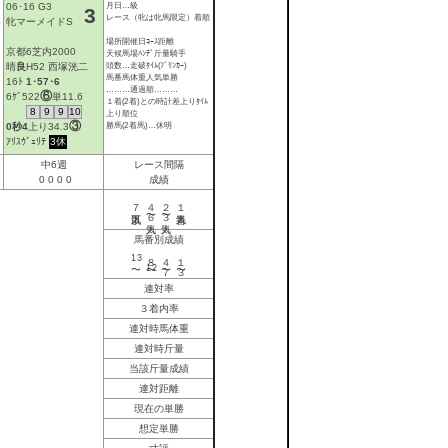
月日…級
06･16 G3
レース（牝は牝馬限定）着順
牝マーメイドS
場所開催日ｺｰｽ距離
京都6芝内2000
天候馬場ﾊﾝﾃﾞ斤量騎手
頭数…走破ﾀｲﾑ(ﾌﾞﾘﾝｶｰ)
晴
良
H52 西塚洸二
馬番馬体重人気単勝
16ﾄ
1･57･6
………通過順………
⑥
6ｹﾞ522
単11.6
１着(2着)との時計差上りﾀｲﾑ
8
9
9
10
上り順位
③
勝馬(2着馬)…休明
0秒4
上り
34.3
ｱﾘｽｳﾞｪﾘﾃ
3休
中6週
レース間隔
0
0
0
0
成績
７人気以下
４〜６人気
２〜３人気
１番人気
馬番別成績
13
８〜
４〜７
１〜３
12
連対率
３着内率
連対時馬体重
連対時斤量
当該斤量成績
連対距離
現在の単勝
想定単勝