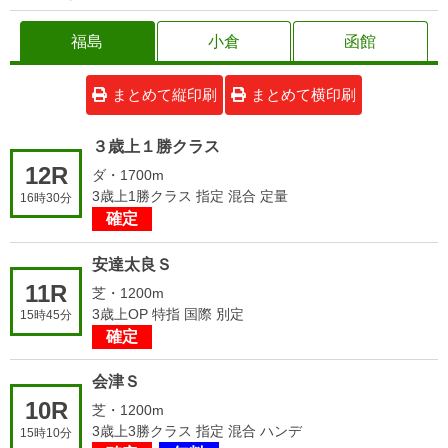
福島
小倉
函館
まとめて縦印刷
まとめて横印刷
３歳上１勝クラス
12R
ダ・1700m
3歳上1勝クラス 指定 混合 定量
16時30分
確定
安達太良Ｓ
11R
芝・1200m
3歳上OP 特指 国際 別定
15時45分
確定
会津Ｓ
10R
芝・1200m
3歳上3勝クラス 指定 混合 ハンデ
15時10分