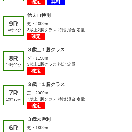
確定
無料
信夫山特別
9R
芝・2600m
3歳上2勝クラス 特指 混合 定量
14時35分
確定
３歳上１勝クラス
8R
ダ・1150m
3歳上1勝クラス 指定 定量
14時00分
確定
３歳上１勝クラス
7R
芝・2000m
3歳上1勝クラス 特指 混合 定量
13時30分
確定
３歳未勝利
6R
芝・1800m