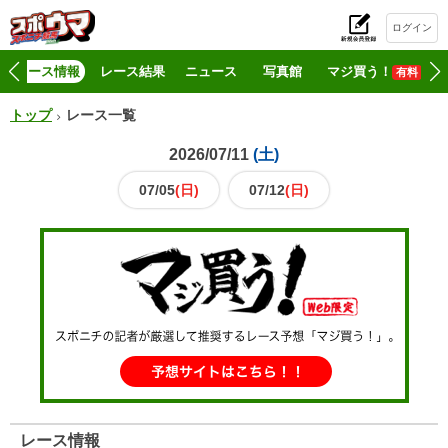
ログイン
初
レース情報
レース結果
ニュース
写真館
マジ買う！
有料
トップ
レース一覧
2026/07/11
07/05
07/12
レース情報