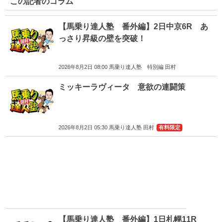
この記者のコラム
【馬乗り達人塾 番外編】2日中京6R あ
っさり昇級の壁を突破！
2026年8月2日 08:00 馬乗り達人塾 特別編 田村
ミッキーラヴィータ 意欲の連闘策
2026年8月2日 05:30 馬乗り達人塾 田村
有料限定
【馬乗り達人塾 番外編】1日札幌11R