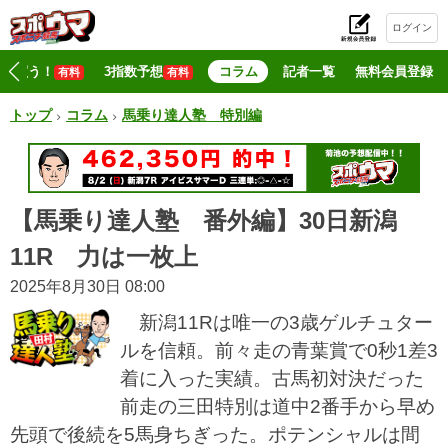
ログイン
初
マジ買う！
3指数予想
コラム
記者一覧
無料会員登録
有料
有料
トップ
コラム
馬乗り達人塾 特別編
【馬乗り達人塾 番外編】30日新潟
11R 力は一枚上
2025年8月30日 08:00
新潟11Rは唯一の3歳ゲルチュター
ルを信頼。前々走の青葉賞で0秒1差3
着に入った実績。古馬初対決だった
前走の三田特別は道中2番手から早め
先頭で後続を5馬身ちぎった。ポテンシャルは間