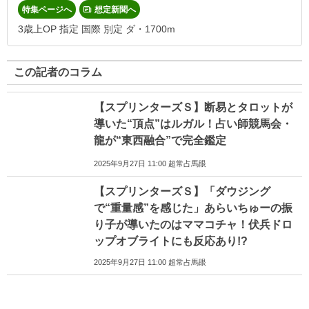
特集ページへ
想定新聞へ
3歳上OP 指定 国際 別定 ダ・1700m
この記者のコラム
【スプリンターズＳ】断易とタロットが
導いた“頂点”はルガル！占い師競馬会・
龍が“東西融合”で完全鑑定
2025年9月27日 11:00 超常占馬眼
【スプリンターズＳ】「ダウジング
で“重量感”を感じた」あらいちゅーの振
り子が導いたのはママコチャ！伏兵ドロ
ップオブライトにも反応あり!?
2025年9月27日 11:00 超常占馬眼