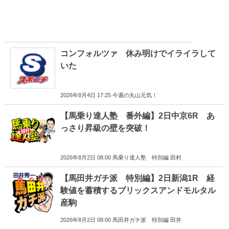
コンフォルツァ 休み明けでイライラして
いた
2026年8月4日 17:25 今週の丸山元気！
【馬乗り達人塾 番外編】2日中京6R あ
っさり昇級の壁を突破！
2026年8月2日 08:00 馬乗り達人塾 特別編 田村
【馬田井ガチ派 特別編】2日新潟1R 経
験値を蓄積するブリックスアンドモルタル
産駒
2026年8月2日 08:00 馬田井ガチ派 特別編 田井