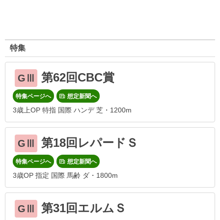
特集
第62回CBC賞
GⅢ
特集ページへ
想定新聞へ
3歳上OP 特指 国際 ハンデ 芝・1200m
第18回レパードＳ
GⅢ
特集ページへ
想定新聞へ
3歳OP 指定 国際 馬齢 ダ・1800m
第31回エルムＳ
GⅢ