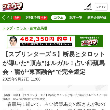
ログイン
初
マジ買う！
3指数予想
コラム
記者一覧
無料会員登録
有料
有料
トップ
コラム
超常占馬眼
【スプリンターズＳ】断易とタロット
が導いた“頂点”はルガル！占い師競馬
会・龍が“東西融合”で完全鑑定
2025年9月27日 11:00
【画像・写真】【スプリンターズＳ】断易とタロットが導いた“頂点”はルガル！占い師
競馬会・龍が“東西融合”で完全鑑定
春競馬に続いて、占い師競馬会の龍さんが秋の