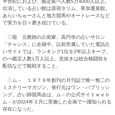
半世紀におよび、鑑定延べ人数5万4000人以上。
出演している占い館は原宿タリム、草加運泉館。
あらいちゅーさんと地方競馬やオートレースなど
で実力を日々磨き続けている。
◇龍 元教師の占術家。高円寺の占いサロン
「チャンス」に在籍中。以前所属していた電話占
いサイトでは、ランキング1位を2年以上キープ。
のべ鑑定人数1万人以上。息抜きは総合格闘技を
配信などで観戦すること。
◇ム－ １９７９年創刊の月刊誌で唯一無二の
ミステリーマガジン。発行元はワン・パブリッシ
ング。占い師競馬会は、ム－の公式サイトｗｅｂ
ム－が2024年３月に実施した企画で一躍知られる
存在になった。