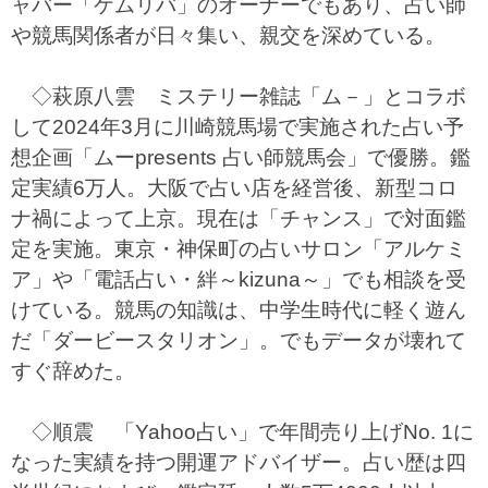
ャバー「ケムリバ」のオーナーでもあり、占い師
や競馬関係者が日々集い、親交を深めている。
◇萩原八雲 ミステリー雑誌「ム－」とコラボ
して2024年3月に川崎競馬場で実施された占い予
想企画「ムーpresents 占い師競馬会」で優勝。鑑
定実績6万人。大阪で占い店を経営後、新型コロ
ナ禍によって上京。現在は「チャンス」で対面鑑
定を実施。東京・神保町の占いサロン「アルケミ
ア」や「電話占い・絆～kizuna～」でも相談を受
けている。競馬の知識は、中学生時代に軽く遊ん
だ「ダービースタリオン」。でもデータが壊れて
すぐ辞めた。
◇順震 「Yahoo占い」で年間売り上げNo. 1に
なった実績を持つ開運アドバイザー。占い歴は四