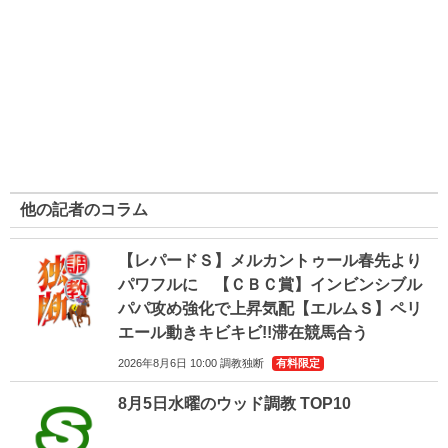
他の記者のコラム
【レパードＳ】メルカントゥール春先より
パワフルに 【ＣＢＣ賞】インビンシブル
パパ攻め強化で上昇気配【エルムＳ】ペリ
エール動きキビキビ!!滞在競馬合う
2026年8月6日 10:00 調教独断
有料限定
8月5日水曜のウッド調教 TOP10