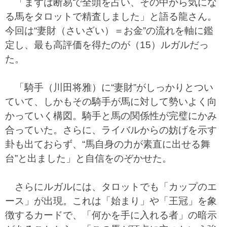
「まずは断易で全頭を占い、その中から気にな
る馬をタロットで精査しました」と語る龍さん。
今回は“妻財（さいざい）＝お金”の流れを軸に鑑
定し、最も高評価を得たのが（15）ルガルだっ
た。
「騎手（川田将雅）に“妻財”がしっかりとつい
ていて、しかもその騎手が馬に対して勢いよく向
かっていく構図。騎手と馬の関係性が完璧にかみ
合っていた。さらに、ライバルからの妨げを示す
卦も出ておらず、“馬自身の力が素直に出せる舞
台”と出ました」と自信をのぞかせた。
さらにルガルには、タロットでも「カップのエ
ース」が出現。これは「始まり」や「王冠」を象
徴するカードで、「何かを手に入れる者」の暗示