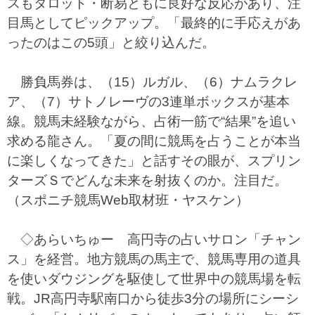
スもタロット・断易ともに良好な反応があり、注
目馬としてピックアップ。「最終的に手応えがあ
ったのはこの5頭」と絞り込んだ。
勝負馬券は、（15）ルガル、（6）ナムラクレ
ア、（7）サトノレーヴの3連単ボックスが基本
線。競馬未経験ながら、占術一筋で“結果”を追い
求める龍さん。「夏の間に競馬を占うことが本当
に楽しくなってきた」と話すその眼が、スプリン
ターズＳでどんな未来を射抜くのか。注目だ。
（スポニチ競馬Web取材班・ヤスケン）
◇あらいちゅー 高円寺の占いサロン「チャン
ス」を経営。地方競馬の馬主で、競馬専用の道具
を使いダウジングを駆使して世界中の競馬場を転
戦。JR高円寺駅南口から徒歩3分の場所にシーシ