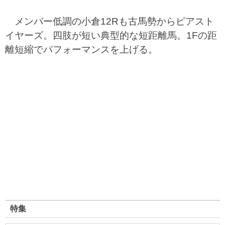
メンバー低調の小倉12Rも古馬勢からピアスト
イヤーズ。四肢が短い典型的な短距離馬。1Fの距
離短縮でパフォーマンスを上げる。
特集