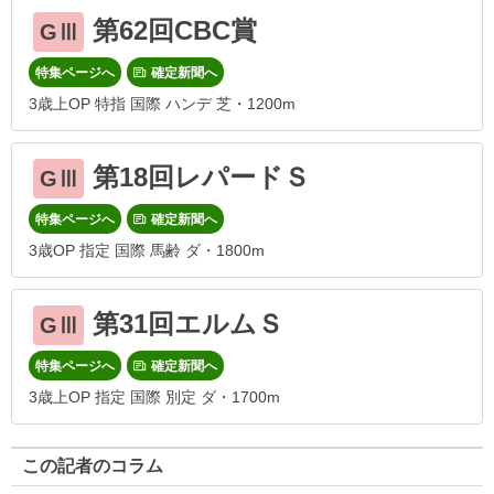
第62回CBC賞
GⅢ
特集ページへ
確定新聞へ
3歳上OP 特指 国際 ハンデ 芝・1200m
第18回レパードＳ
GⅢ
特集ページへ
確定新聞へ
3歳OP 指定 国際 馬齢 ダ・1800m
第31回エルムＳ
GⅢ
特集ページへ
確定新聞へ
3歳上OP 指定 国際 別定 ダ・1700m
この記者のコラム