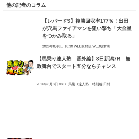
他の記者のコラム
【レパードS】複勝回収率177％！出田
が穴馬ファイアマンを狙い撃ち「大金星
をつかみ取る」
2026年8月8日 18:30 WEB取材班 WEB取材班
【馬乗り達人塾 番外編】8日新潟7R 無
敗舞台でスタート五分ならチャンス
2026年8月8日 08:00 馬乗り達人塾 特別編 田村