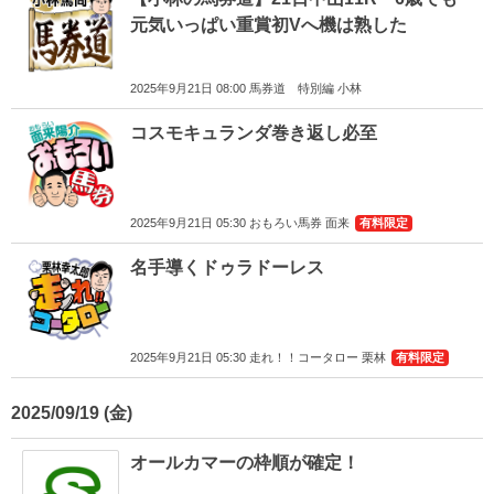
元気いっぱい重賞初Vへ機は熟した
2025年9月21日 08:00 馬券道 特別編 小林
コスモキュランダ巻き返し必至
2025年9月21日 05:30 おもろい馬券 面来
有料限定
名手導くドゥラドーレス
2025年9月21日 05:30 走れ！！コータロー 栗林
有料限定
2025/09/19
オールカマーの枠順が確定！