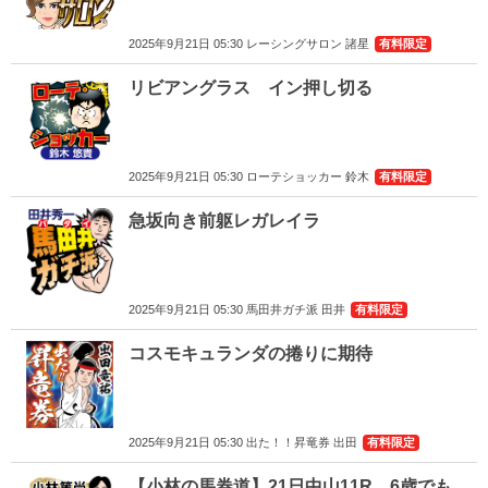
2025年9月21日 05:30 レーシングサロン 諸星
有料限定
リビアングラス イン押し切る
2025年9月21日 05:30 ローテショッカー 鈴木
有料限定
急坂向き前躯レガレイラ
2025年9月21日 05:30 馬田井ガチ派 田井
有料限定
コスモキュランダの捲りに期待
2025年9月21日 05:30 出た！！昇竜券 出田
有料限定
【小林の馬券道】21日中山11R 6歳でも