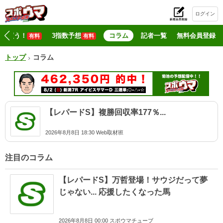
ログイン
初
マジ買う！
3指数予想
コラム
記者一覧
無料会員登録
有料
有料
トップ
コラム
【レパードS】複勝回収率177％...
2026年8月8日 18:30 Web取材班
注目のコラム
【レパードS】万哲登場！サウジだって夢
じゃない... 応援したくなった馬
2026年8月8日 00:00 スポウマチューブ