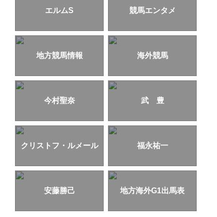
エルムS
競馬エンタメ
地方競馬情報
海外競馬
今村聖奈
武 豊
クリストフ・ルメール
福永祐一
安藤勝己
地方海外G1出馬表