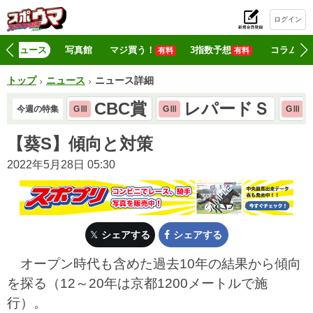
ログイン
初
ニュース
写真館
マジ買う！
3指数予想
コラム
有料
有料
トップ
ニュース
ニュース詳細
CBC賞
レパードＳ
今週の特集
GⅢ
GⅢ
GⅢ
【葵S】傾向と対策
2022年5月28日 05:30
シェアする
シェアする
オープン時代も含めた過去10年の結果から傾向
を探る（12～20年は京都1200メートルで施
行）。