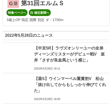
第31回エルムＳ
GⅢ
特集ページへ
確定新聞へ
3歳上OP 指定 国際 別定 ダ・1700m
2022年5月28日のニュース
【中京5R】ラヴズオンリーユーの全弟
ディーンズリスターがデビュー戦V 坂
井「さすが良血馬という感じ」
2022年5月28日 18:11
【葵S】ウインマーベル重賞初V 松山
「抜け出してからもしっかり伸びてくれ
た」
2022年5月28日 18:00