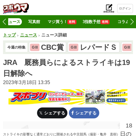
ログイン
初
ニュース
写真館
マジ買う！
3指数予想
コラム
有料
有料
トップ
ニュース
ニュース詳細
CBC賞
レパードＳ
今週の特集
GⅢ
GⅢ
GⅢ
JRA 厩務員らによるストライキは19
日解除へ
2023年3月18日 13:35
シェアする
シェアする
18
日の
ストライキの影響なく通常どおりに開催される中京競馬（撮影・亀井 直樹）