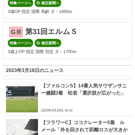
特集ページへ
確定新聞へ
3歳OP 指定 国際 馬齢 ダ・1800m
第31回エルムＳ
GⅢ
特集ページへ
確定新聞へ
3歳上OP 指定 国際 別定 ダ・1700m
2023年3月18日のニュース
【ファルコンS】14番人気サウザンサニ
ー健闘3着 松若「選択肢が広がった」
2023年3月18日 16:42
【フラワーC】ココクレーター5着 ル
メール「外を回されて距離ロスが大きか