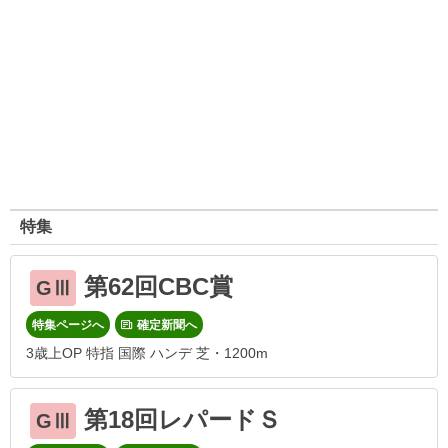
特集
第62回CBC賞
GⅢ
特集ページへ
確定新聞へ
3歳上OP 特指 国際 ハンデ 芝・1200m
第18回レパードＳ
GⅢ