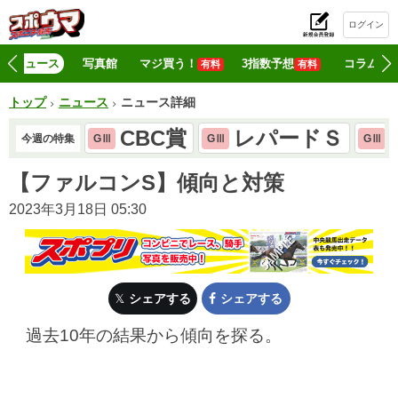
ログイン
初
ニュース
写真館
マジ買う！
3指数予想
コラム
有料
有料
トップ
ニュース
ニュース詳細
CBC賞
レパードＳ
今週の特集
GⅢ
GⅢ
GⅢ
【ファルコンS】傾向と対策
2023年3月18日 05:30
シェアする
シェアする
過去10年の結果から傾向を探る。