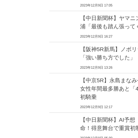
2023年12月9日 17:05
【中日新聞杯】ヤマニ
浦「最後も踏ん張って
2023年12月9日 16:27
【阪神5R新馬】ノボ
「強い勝ち方でした」
2023年12月9日 13:26
【中京5R】永島まなみ
女性年間最多勝あと「4
初騎乗
2023年12月9日 12:17
【中日新聞杯】AI予
命！得意舞台で重賞初