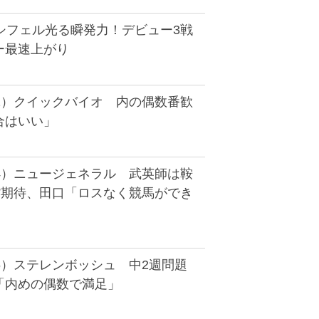
シフェル光る瞬発力！デビュー3戦
ー最速上がり
2）クイックバイオ 内の偶数番歓
合はいい」
4）ニュージェネラル 武英師は鞍
”期待、田口「ロスなく競馬ができ
6）ステレンボッシュ 中2週問題
「内めの偶数で満足」