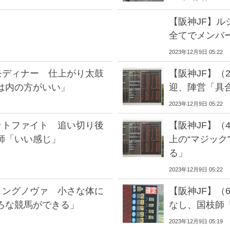
【阪神JF】ル
全てでメンバ
2023年12月9日 05:22
モディナー 仕上がり太鼓
【阪神JF】（
は内の方がいい」
迎、陣営「具
2023年12月9日 05:22
ットファイト 追い切り後
【阪神JF】（
師「いい感じ」
上の“マジック
る」
2023年12月9日 05:22
リングノヴァ 小さな体に
【阪神JF】（
ろな競馬ができる」
なし、国枝師
2023年12月9日 05:19