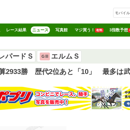
モバイル
報
レース結果
ニュース
写真館
マジ買う！
3指数予想
有料
レパードＳ
エルムＳ
GⅢ
2933勝 歴代2位あと「10」 最多は武