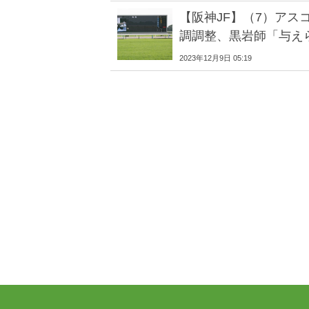
【阪神JF】（7）アス
調調整、黒岩師「与え
2023年12月9日 05:19