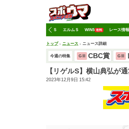
トップ
CBC賞
レパードＳ
エルムＳ
WIN5
レース情
有料
トップ
ニュース
ニュース詳細
CBC賞
今週の特集
GⅢ
GⅢ
【リゲルS】横山典弘が通算
2023年12月9日 15:42