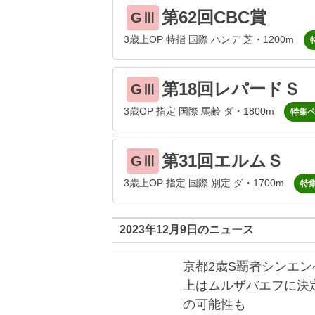
第62回CBC賞
GⅢ
3歳上OP 特指 国際 ハンデ 芝・1200m
第18回レパードＳ
GⅢ
3歳OP 指定 国際 馬齢 ダ・1800m
特集
第31回エルムＳ
GⅢ
3歳上OP 指定 国際 別定 ダ・1700m
特
2023年12月9日のニュース
京都2歳S覇者シンエ
上はムルザバエフに決
の可能性も