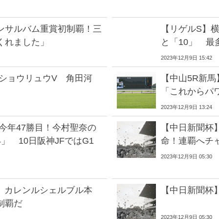
ンサルバム重賞初制覇！三
【リゲルS】横
くれました」
と「10」 最
2023年12月9日 15:42
リショウリュウV 角田河
【中山5R新
「これからパ
2023年12月9日 13:24
今年47勝目！今村聖奈の
【中日新聞杯
」 10日阪神JFではG1
命！連覇へチ
2023年12月9日 05:30
想 カレンルシェルブル本
【中日新聞杯
制覇だ
2023年12月9日 05:30