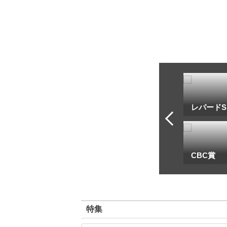
トフ・ルメール
安藤勝己
レパードS
一
地方海外G1出馬表
CBC賞
特集