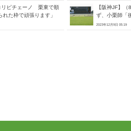
コリピチェーノ 栗東で順
【阪神JF】（
られた枠で頑張ります」
ず、小栗師「
2023年12月9日 05:19