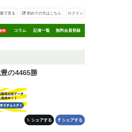
版で見る
初めての方はこちら
ログイン
コラム
記者一覧
無料会員登録
有料
豊の4465勝
シェアする
シェアする