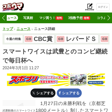
ログイン
初
ニュース
写真館
マジ買う！
3指数予想
コラム
有料
有料
トップ
ニュース
ニュース詳細
CBC賞
レパードＳ
今週の特集
GⅢ
GⅢ
GⅢ
スマートワイスは武豊とのコンビ継続
で毎日杯へ
2024年3月1日 11:27
シェアする
シェアする
1月27日の未勝利戦を（京都芝
1800メートル）制したスマートワ
武豊騎乗のスマートワイス