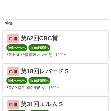
特集
第62回CBC賞
GⅢ
特集ページへ
確定新聞へ
3歳上OP 特指 国際 ハンデ 芝・1200m
第18回レパードＳ
GⅢ
特集ページへ
確定新聞へ
3歳OP 指定 国際 馬齢 ダ・1800m
第31回エルムＳ
GⅢ