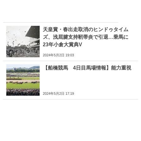
天皇賞・春出走取消のヒンドゥタイム
ズ、浅屈腱支持靭帯炎で引退…乗馬に
23年小倉大賞典V
2024年5月2日 19:03
【船橋競馬 4日目馬場情報】能力重視
2024年5月2日 17:19