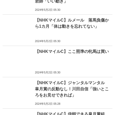
岩師「いい動き」
2024年5月2日 05:30
【NHKマイルC】ルメール 落馬負傷か
ら1カ月「体は動きを忘れてない」
2024年5月2日 05:30
【NHKマイルC】ここ照準の牝馬は買い
2024年5月2日 05:30
【NHKマイルC】ジャンタルマンタル
皐月賞の反動なし！川田自信「強いとこ
ろをお見せできれば」
2024年5月2日 05:28
【NHKマイルC】信頼できる皐月賞組