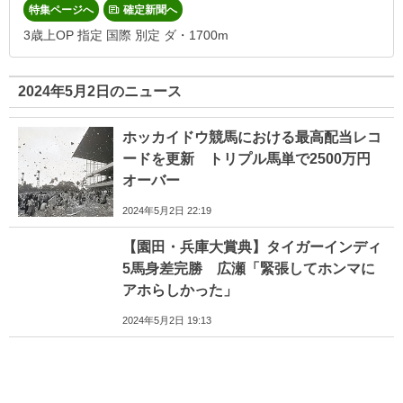
特集ページへ
確定新聞へ
3歳上OP 指定 国際 別定 ダ・1700m
2024年5月2日のニュース
ホッカイドウ競馬における最高配当レコ
ードを更新 トリプル馬単で2500万円
オーバー
2024年5月2日 22:19
【園田・兵庫大賞典】タイガーインディ
5馬身差完勝 広瀬「緊張してホンマに
アホらしかった」
2024年5月2日 19:13