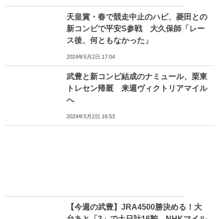
天皇賞・春で競走中止のハピ、菱田との
新コンビで平安S参戦 大久保師「レー
ス後、何ともなかった」
2024年5月2日 17:04
武豊と新コンビ結成のナミュール、栗東
トレセン帰厩 来週ヴィクトリアマイル
へ
2024年5月2日 16:53
【今週の武豊】JRA4500勝決める！大
台あと「3」で土日計16鞍 NHKマイル