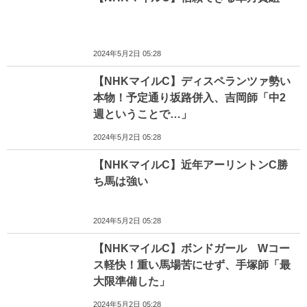
2024年5月2日 05:28
【NHKマイルC】ディスペランツァ勢い
本物！予定通り坂路併入、吉岡師「中2
週ということで…」
2024年5月2日 05:28
【NHKマイルC】近年アーリントンC勝
ち馬は強い
2024年5月2日 05:28
【NHKマイルC】ボンドガール Wコー
ス軽快！重い馬場苦にせず、手塚師「最
大限準備した」
2024年5月2日 05:28