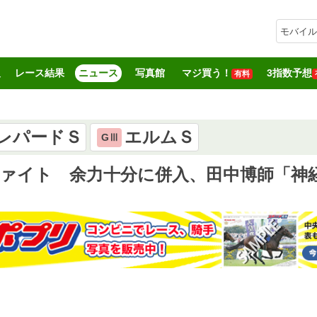
モバイル
報
レース結果
ニュース
写真館
マジ買う！
3指数予想
有料
レパードＳ
エルムＳ
GⅢ
ファイト 余力十分に併入、田中博師「神