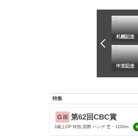
一
地方海外G1出馬表
札幌記念
己
中京記念
特集
第62回CBC賞
GⅢ
3歳上OP 特指 国際 ハンデ 芝・1200m