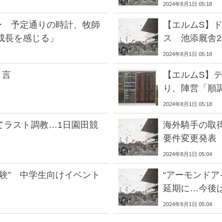
2024年8月1日 05:18
ー 予定通りの時計、牧師
【エルムS】
成長を感じる」
ス 池添厩舎
2024年8月1日 05:18
と言
【エルムS】
り、陣営「順
2024年8月1日 05:18
てラスト調教…1日園田競
海外騎手の取
要件変更発表
2024年8月1日 05:04
験” 中学生向けイベント
“アーモンドア
延期に…今後
2024年8月1日 05:04