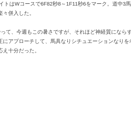
トはWコースで6F82秒8～1F11秒6をマーク。道中3
楽々併入した。
って、今週もこの暑さですが、それほど神経質になら
正にアプローチして、馬具なりシチュエーションなりを
応え十分だった。