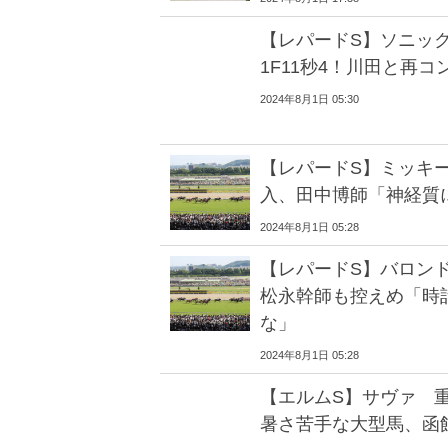
【レパードS】ソニッ
1F11秒4！川田と再
2024年8月1日 05:30
【レパードS】ミッキ
入、田中博師「神経質
2024年8月1日 05:28
【レパードS】バロン
松永幹師も控えめ「時
な」
2024年8月1日 05:28
【エルムS】サヴァ 
暑さ苦手な大型馬、函