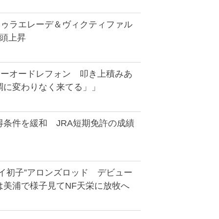
ドゥラエレーデ＆ヴィクティファル
2頭上昇
テーオードレフォン 叩き上積みあ
調に変わりなく来てる」」
得条件を緩和 JRA短期免許の成績
イ初子”アロンズロッド デビュー
は美浦で様子見てNF天栄に放牧へ