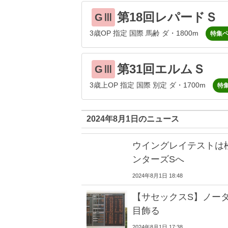
第18回レパードＳ
GⅢ
3歳OP 指定 国際 馬齢 ダ・1800m
特集
第31回エルムＳ
GⅢ
3歳上OP 指定 国際 別定 ダ・1700m
特
2024年8月1日のニュース
ウイングレイテストは
ンターズSへ
2024年8月1日 18:48
【サセックスS】ノータ
目飾る
2024年8月1日 17:38