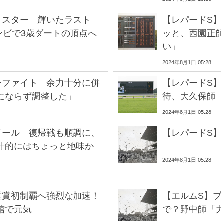
クスター 輝いたラスト
【レパードS
コンビで3歳ダートの頂点へ
ッと、西園正
い」
2024年8月1日 05:28
ーファイト 余力十分に併
【レパードS
にならず調整した」
待、大久保師
2024年8月1日 05:28
ドール 復帰戦も順調に、
【レパードS
計的にはちょっと地味か
2024年8月1日 05:28
重賞初制覇へ強烈な加速！
【エルムS】
館で元気
で？野中師「