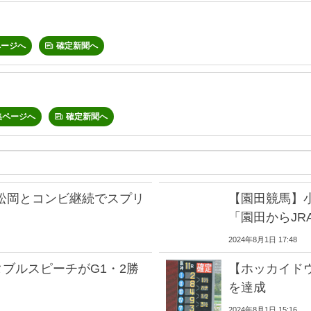
ページへ
確定新聞へ
集ページへ
確定新聞へ
松岡とコンビ継続でスプリ
【園田競馬】
「園田からJR
2024年8月1日 17:48
ブルスピーチがG1・2勝
【ホッカイドウ
を達成
2024年8月1日 15:16