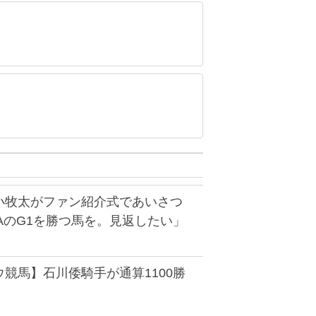
小牧太がファン紹介式であいさつ
AのG1を勝つ馬を。見返したい」
競馬】石川倭騎手が通算1100勝