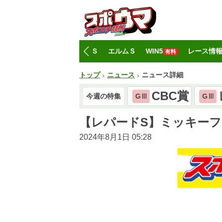
トップ
CBC賞
レパードＳ
エルムＳ
WIN5
レース情
有料
トップ
ニュース
ニュース詳細
CBC賞
今週の特集
GⅢ
GⅢ
【レパードS】ミッキー
2024年8月1日 05:28