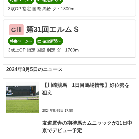
3歳OP 指定 国際 馬齢 ダ・1800m
第31回エルムＳ
GⅢ
特集ページへ
確定新聞へ
3歳上OP 指定 国際 別定 ダ・1700m
2024年8月5日のニュース
【川崎競馬 1日目馬場情報】好位勢を
狙え
2024年8月5日 17:50
友道厩舎の期待馬カムニャックが11日中
京でデビュー予定