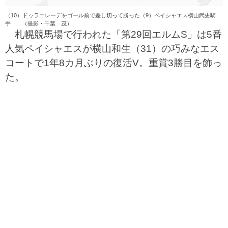
（10）ドゥラエレーデをゴール前で差し切って勝った（9）ペイシャエス横山武史騎
手 （撮影・千葉 茂）
札幌競馬場で行われた「第29回エルムS」は5番
人気ペイシャエスが横山和生（31）の巧みなエス
コートで1年8カ月ぶりの復活V。重賞3勝目を飾っ
た。