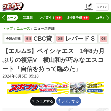
ログイン
初
ニュース
写真館
マジ買う！
3指数予想
コラム
有料
有料
トップ
ニュース
ニュース詳細
CBC賞
レパードＳ
今週の特集
GⅢ
GⅢ
GⅢ
【エルムS】ペイシャエス 1年8カ月
ぶりの復活V 横山和が巧みなエスコ
ート「自信を持って臨めた」
2024年8月5日 05:18
シェアする
シェアする