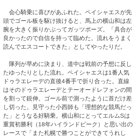
会心騎乗に喜びがあふれた。ペイシャエスが先
頭でゴール板を駆け抜けると、馬上の横山和は左
腕を大きく振りかぶってガッツポーズ。「具合が
良かったので自信を持って臨めた。流れをうまく
読んでエスコートできた」としてやったりだ。
隊列が早めに決まり、道中は戦前の予想に反し
たゆったりとした流れ。ペイシャエスは1番人気
ドゥラエレーデの直後4番手で折り合った。直線
はそのドゥラエレーデとテーオードレフォンの間
を割って鋭伸。ゴール前で測ったように首だけ差
し切った。見守った小西師も「理想的な競馬だっ
た」とうなる好騎乗。横山和にとってエルムSは
重賞初勝利（18年ハイランドピーク）と思い出の
レースで「また札幌で勝つことができてうれし