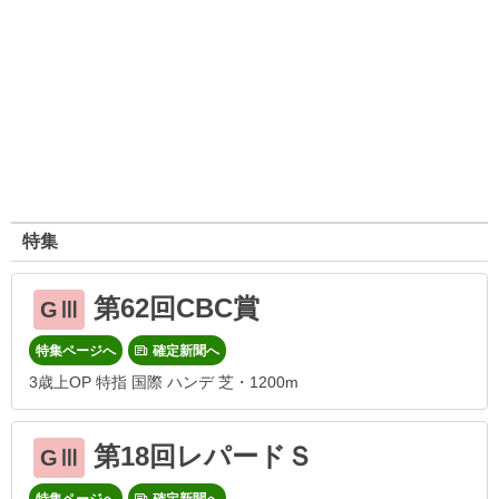
特集
第62回CBC賞
GⅢ
特集ページへ
確定新聞へ
3歳上OP 特指 国際 ハンデ 芝・1200m
第18回レパードＳ
GⅢ
特集ページへ
確定新聞へ