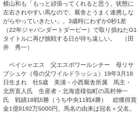
横山和も「もっと頑張ってくれると思う。状態に
左右されやすい馬なので、厩舎とうまく連携しな
がらやっていきたい」。3歳時にわずか0秒1差
（22年ジャパンダートダービー）で取り損ねたG1
タイトルに再び挑戦する日が待ち遠しい。 （田
井 秀一）
ペイシャエス 父エスポワールシチー 母リサ
プシュケ（母の父ワイルドラッシュ）19年3月18
日生まれ 牡5歳 美浦・小西厩舎所属 馬主・
北所直人氏 生産者・北海道様似町の高村伸一
氏 戦績18戦5勝（うち中央11戦4勝） 総獲得賞
金1億9192万5000円。馬名の由来は冠名＋父名。