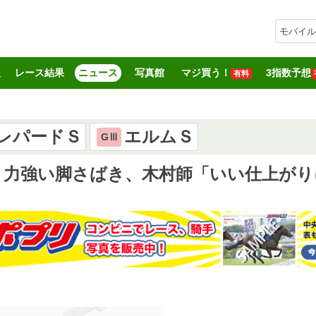
モバイル
報
レース結果
ニュース
写真館
マジ買う！
3指数予想
有料
レパードＳ
エルムＳ
GⅢ
 力強い脚さばき、木村師「いい仕上がり