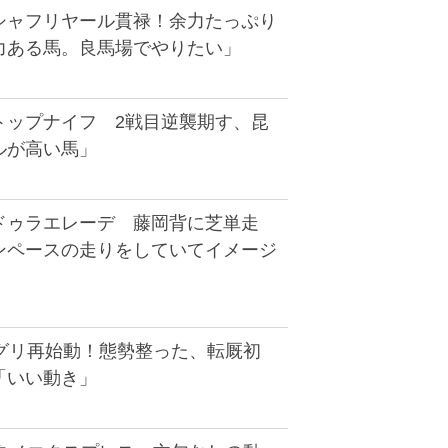
シャフリヤール貫禄！余力たっぷり
力ある馬。良馬場でやりたい」
トップナイフ 2戦目逆襲期す、昆
ルが高い馬」
ドゥラエレーデ 藤岡背に芝単走
ンペースの走りをしていてイメージ
アグリ再始動！態勢整った、転厩初
「いい動き」