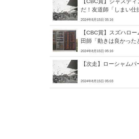
【CBC賞】ジャステ
だ！友道師「しまい仕
2024年8月15日 05:16
【CBC賞】スズハロ
田師「動きは良かった
2024年8月15日 05:16
【次走】ローシャムパ
2024年8月15日 05:03