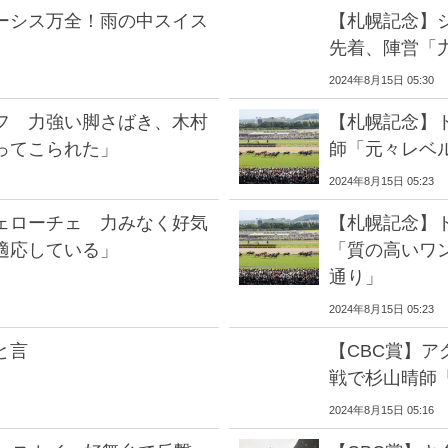
ーシス万全！雨の中スイス
【札幌記念】
先着、陣営「
2024年8月15日 05:30
フ 力強い脚さばき、木村
【札幌記念】
ってこられた」
師「元々レベ
2024年8月15日 05:23
ェローチェ 力みなく好気
【札幌記念】
適応している」
「質の高いワ
通り」
2024年8月15日 05:23
と言
【CBC賞】
戦で杉山晴師
2024年8月15日 05:16