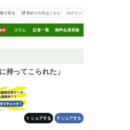
版で見る
初めての方はこちら
ログイン
コラム
記者一覧
無料会員登録
有料
に持ってこられた」
シェアする
シェアする