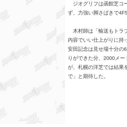
ジオグリフは函館芝コー
ず、力強い脚さばきで4F52
木村師は「輸送もトラブ
内容でいい仕上がりに持
安田記念は見せ場十分の
りができた分、2000メ
が、札幌の洋芝では結果を
で」と期待した。