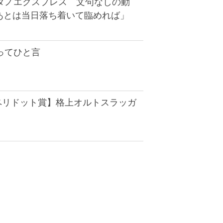
キタノエクスプレス 文句なしの動
あとは当日落ち着いて臨めれば」
ってひと言
・ペリドット賞】格上オルトスラッガ