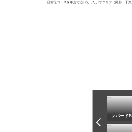
函館芝コースを単走で追い切ったジオグリフ（撮影・千葉
トフ・ルメール
安藤勝己
レパードS