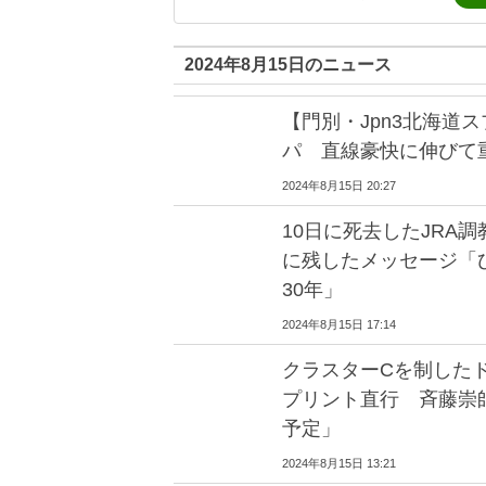
2024年8月15日のニュース
【門別・Jpn3北海道
パ 直線豪快に伸びて
2024年8月15日 20:27
10日に死去したJRA
に残したメッセージ「
30年」
2024年8月15日 17:14
クラスターCを制した
プリント直行 斉藤崇
予定」
2024年8月15日 13:21