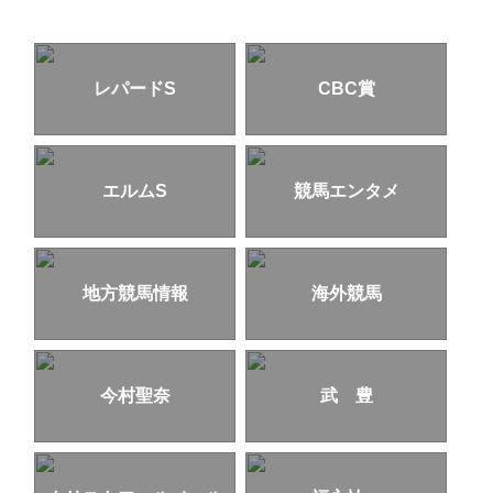
レパードS
CBC賞
エルムS
競馬エンタメ
地方競馬情報
海外競馬
今村聖奈
武 豊