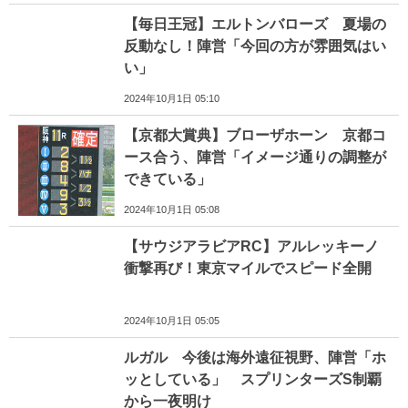
【毎日王冠】エルトンバローズ 夏場の
反動なし！陣営「今回の方が雰囲気はい
い」
2024年10月1日 05:10
【京都大賞典】ブローザホーン 京都コ
ース合う、陣営「イメージ通りの調整が
できている」
2024年10月1日 05:08
【サウジアラビアRC】アルレッキーノ
衝撃再び！東京マイルでスピード全開
2024年10月1日 05:05
ルガル 今後は海外遠征視野、陣営「ホ
ッとしている」 スプリンターズS制覇
から一夜明け