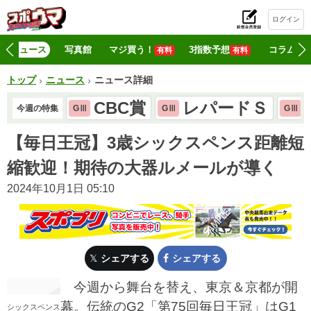
ログイン
初
ニュース
写真館
マジ買う！
3指数予想
コラム
有料
有料
トップ
ニュース
ニュース詳細
CBC賞
レパードＳ
今週の特集
GⅢ
GⅢ
GⅢ
【毎日王冠】3歳シックスペンス距離短
縮歓迎！期待の大器ルメールが導く
2024年10月1日 05:10
シェアする
シェアする
今週から舞台を替え、東京＆京都が開
幕。伝統のG2「第75回毎日王冠」はG1
シックスペンス