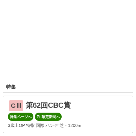
特集
第62回CBC賞
GⅢ
特集ページへ
確定新聞へ
3歳上OP 特指 国際 ハンデ 芝・1200m