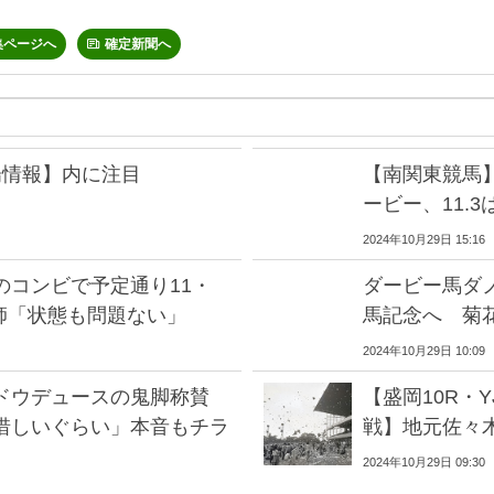
集ページへ
確定新聞へ
場情報】内に注目
【南関東競馬】
ービー、11.3
2024年10月29日 15:16
のコンビで予定通り11・
ダービー馬ダノ
師「状態も問題ない」
馬記念へ 菊
2024年10月29日 10:09
」ドウデュースの鬼脚称賛
【盛岡10R・
惜しいぐらい」本音もチラ
戦】地元佐々
2024年10月29日 09:30