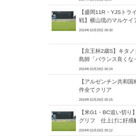
【盛岡11R・YJSト
戦】横山琉のマルケイ
2024年10月29日 09:30
【京王杯2歳S】キタ
島師「バランス良くな
2024年10月29日 05:24
【アルゼンチン共和国
件全てクリア
2024年10月29日 05:15
【米G1・BC追い切り
グリフ 仕上げに好感
2024年10月29日 05:12