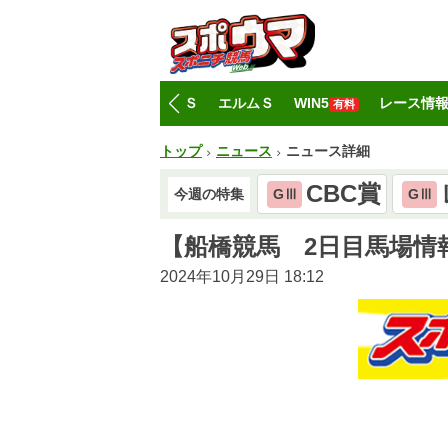
トップ
CBC賞
レパードＳ
エルムＳ
WIN5
レース情
有料
トップ
ニュース
ニュース詳細
CBC賞
今週の特集
GⅢ
GⅢ
【船橋競馬 2日目馬場情
2024年10月29日 18:12