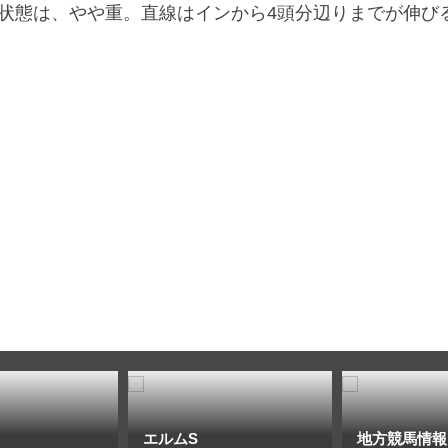
状態は、やや重。直線はインから4頭分辺りまでが伸び
。
エルムS
地方競馬情報