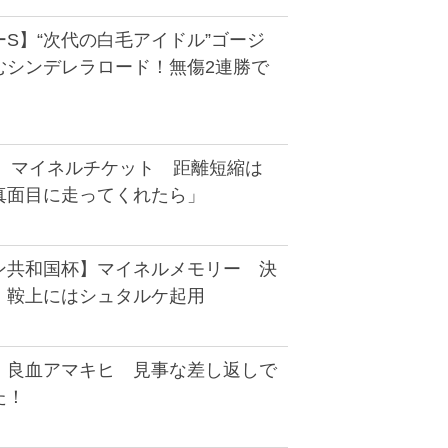
S】“次代の白毛アイドル”ゴージ
むシンデレラロード！無傷2連勝で
S】マイネルチケット 距離短縮は
真面目に走ってくれたら」
ン共和国杯】マイネルメモリー 決
、鞍上にはシュタルケ起用
】良血アマキヒ 見事な差し返しで
た！