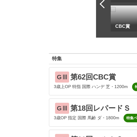
一
地方海外G1出馬表
CBC賞
特集
第62回CBC賞
GⅢ
3歳上OP 特指 国際 ハンデ 芝・1200m
第18回レパードＳ
GⅢ
3歳OP 指定 国際 馬齢 ダ・1800m
特集