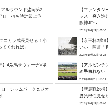
ライアルラウンド盛岡第2
【ファンタジー
アロー持ち時計最上位
ャス 突き進
阪神JFへ
2024年10月29日 05:30
ノクニカラ成長見せる！小
【京王杯2歳
ってくれれば」
いい、陣営「
2024年10月29日 05:23
杯】4歳馬サヴォーナV条
【アルゼンチ
め手侮れない
2024年10月29日 05:14
】ローシャムパーク＆ジオ
【新馬戦総括
触
勝負根性見せ
2024年10月29日 05:06