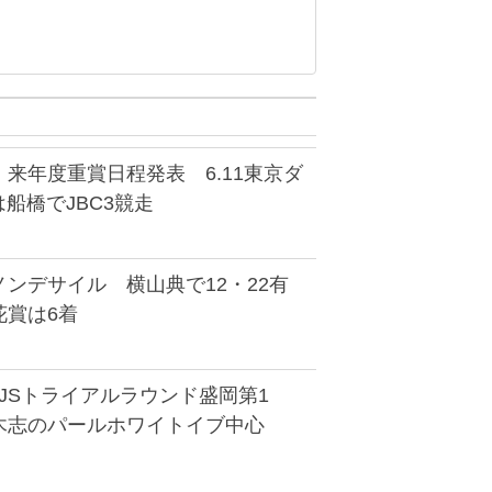
来年度重賞日程発表 6.11東京ダ
は船橋でJBC3競走
ンデサイル 横山典で12・22有
花賞は6着
YJSトライアルラウンド盛岡第1
木志のパールホワイトイブ中心