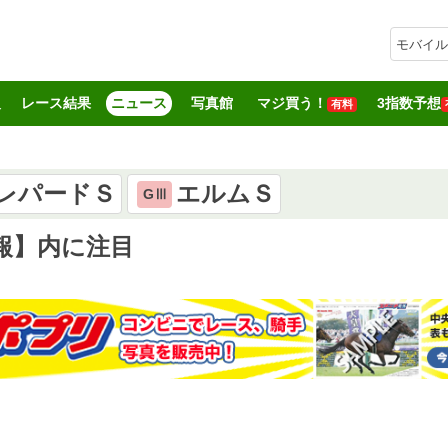
モバイル
報
レース結果
ニュース
写真館
マジ買う！
3指数予想
有料
レパードＳ
エルムＳ
GⅢ
報】内に注目