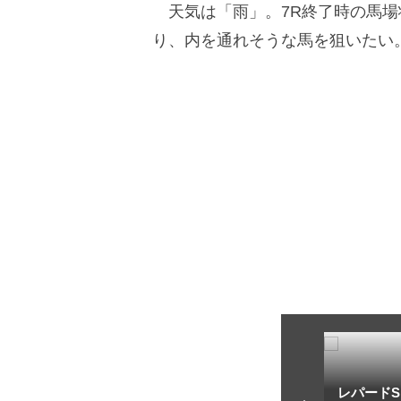
天気は「雨」。7R終了時の馬場
り、内を通れそうな馬を狙いたい
トフ・ルメール
安藤勝己
レパードS